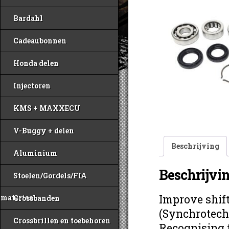
Bardahl
Cadeaubonnen
Honda delen
Injectoren
KMS + MAXXECU
V-Buggy + delen
Beschrijving
Aluminium
Beschrijvi
Stoelen/Gordels/FIA
Improve shif
materiaal
Crossbanden
(Synchrotech
Crossbrillen en toebehoren
Recognising 