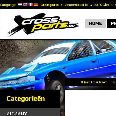
Language:
Crossparts
Vennestraat 18
2275 Gierle
//
//
/
HOME
P
U bent nu hier
H
Categorieën
ALL SALES