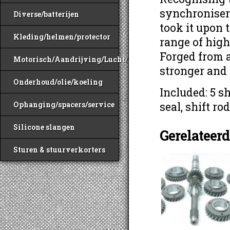
synchroniser
Diverse/batterijen
took it upon
Kleding/helmen/protector
range of hig
Forged from a 
Motorisch/Aandrijving/Lucht/Benzine
stronger and 
Onderhoud/olie/koeling
Included: 5 sh
Ophanging/spacers/service
seal, shift ro
Silicone slangen
Gerelateer
Sturen & stuurverkorters