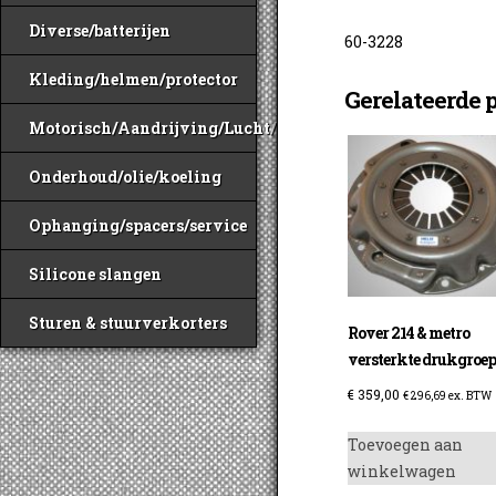
Diverse/batterijen
60-3228
Kleding/helmen/protector
Gerelateerde 
Motorisch/Aandrijving/Lucht/Benzine
Onderhoud/olie/koeling
Ophanging/spacers/service
Silicone slangen
Sturen & stuurverkorters
Rover 214 & metro
versterkte drukgroe
€
359,00
€
296,69
ex. BTW
Toevoegen aan
winkelwagen