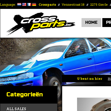
Language:
Crossparts
Vennestraat 18
2275 Gierle
//
//
/
HOME
P
U bent nu hier
H
Categorieën
ALL SALES