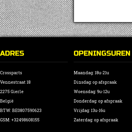
ADRES
OPENINGSUREN
Crossparts
Maandag: 18u-21u
Vennestraat 18
Dinsdag: op afspraak
2275 Gierle
Woensdag: 9u-12u
België
Donderdag: op afspraak
BTW: BE0807590623
Vrijdag: 13u-16u
GSM: +32498608155
Zaterdag: op afspraak