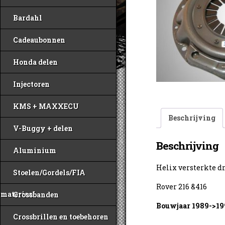
Bardahl
Cadeaubonnen
Honda delen
Injectoren
KMS + MAXXECU
Beschrijving
V-Buggy + delen
Beschrijving
Aluminium
Helix versterkte d
Stoelen/Gordels/FIA
Rover 216 &416
materiaal
Crossbanden
Bouwjaar 1989->19
Crossbrillen en toebehoren