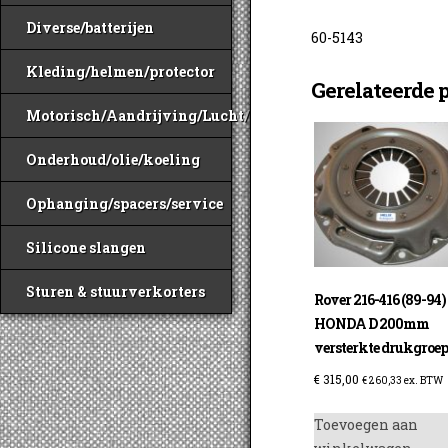
Diverse/batterijen
60-5143
Kleding/helmen/protector
Gerelateerde 
Motorisch/Aandrijving/Lucht/Benzine
Onderhoud/olie/koeling
Ophanging/spacers/service
Silicone slangen
Sturen & stuurverkorters
Rover 216-416 (89-94)
HONDA D 200mm
versterkte drukgroe
€
315,00
€
260,33
ex. BTW
Toevoegen aan