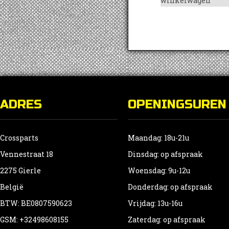
winkelwagen
ADRES
OPENINGSUREN
Crossparts
Maandag: 18u-21u
Vennestraat 18
Dinsdag: op afspraak
2275 Gierle
Woensdag: 9u-12u
België
Donderdag: op afspraak
BTW: BE0807590623
Vrijdag: 13u-16u
GSM: +32498608155
Zaterdag: op afspraak