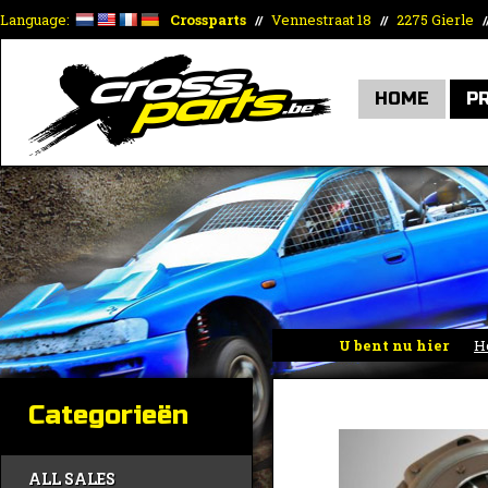
Language:
Crossparts
Vennestraat 18
2275 Gierle
//
//
/
HOME
P
U bent nu hier
H
Categorieën
ALL SALES