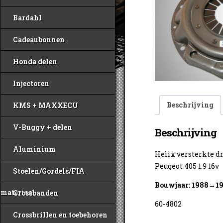
Bardahl
Cadeaubonnen
Honda delen
Injectoren
Beschrijving
KMS + MAXXECU
V-Buggy + delen
Beschrijving
Aluminium
Helix versterkte d
Peugeot 405 1.9 16v
Stoelen/Gordels/FIA
Bouwjaar: 1988→1
materiaal
Crossbanden
60-4802
Crossbrillen en toebehoren