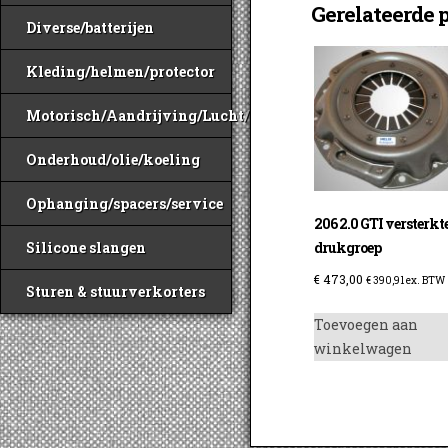
Gerelateerde 
Diverse/batterijen
Kleding/helmen/protector
Motorisch/Aandrijving/Lucht/Benzine
Onderhoud/olie/koeling
Ophanging/spacers/service
206 2.0 GTI versterkt
Silicone slangen
drukgroep
€
473,00
€
390,91
ex. BTW
Sturen & stuurverkorters
Toevoegen aan
winkelwagen