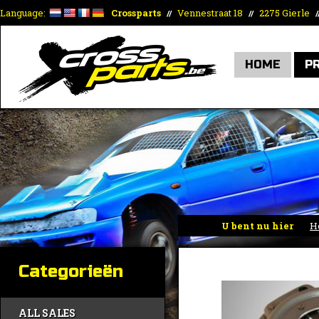
Language:
Crossparts
Vennestraat 18
2275 Gierle
//
//
/
HOME
P
U bent nu hier
H
Categorieën
ALL SALES