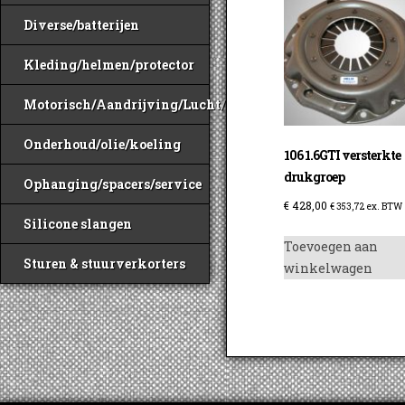
Diverse/batterijen
Kleding/helmen/protector
Motorisch/Aandrijving/Lucht/Benzine
Onderhoud/olie/koeling
106 1.6GTI versterkte
drukgroep
Ophanging/spacers/service
€
428,00
€
353,72
ex. BTW
Silicone slangen
Toevoegen aan
Sturen & stuurverkorters
winkelwagen