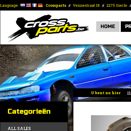
Language:
Crossparts
Vennestraat 18
2275 Gierle
//
//
/
HOME
P
U bent nu hier
H
Categorieën
ALL SALES