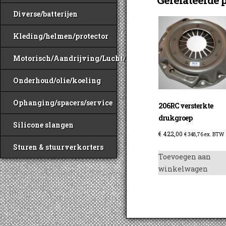
Diverse/batterijen
Kleding/helmen/protector
Motorisch/Aandrijving/Lucht/Benzine
Onderhoud/olie/koeling
Ophanging/spacers/service
206RC versterkte
drukgroep
Silicone slangen
€
422,00
€
348,76
ex. BTW
Sturen & stuurverkorters
Toevoegen aan
winkelwagen