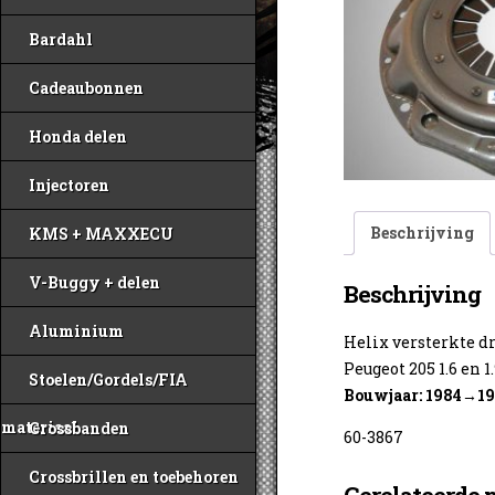
Bardahl
Cadeaubonnen
Honda delen
Injectoren
Beschrijving
KMS + MAXXECU
V-Buggy + delen
Beschrijving
Aluminium
Helix versterkte d
Peugeot 205 1.6 en 1
Stoelen/Gordels/FIA
Bouwjaar: 1984→1
materiaal
Crossbanden
60-3867
Crossbrillen en toebehoren
Gerelateerde 