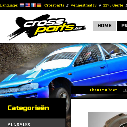
Language:
Crossparts
Vennestraat 18
2275 Gierle
//
//
/
HOME
P
U bent nu hier
H
Categorieën
ALL SALES