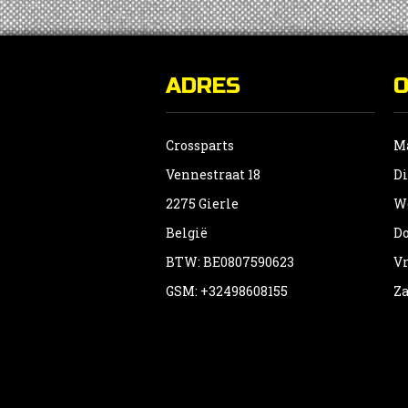
ADRES
Crossparts
Ma
Vennestraat 18
Di
2275 Gierle
Wo
België
Do
BTW: BE0807590623
Vr
GSM: +32498608155
Za