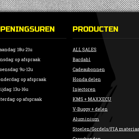
OPENINGSUREN
PRODUCTEN
andag: 18u-21u
ALL SALES
nsdag: op afspraak
Bardahl
ensdag: 9u-12u
Cadeaubonnen
nderdag: op afspraak
Honda delen
ijdag: 13u-16u
Injectoren
terdag: op afspraak
KMS + MAXXECU
V-Buggy + delen
Aluminium
Stoelen/Gordels/FIA materia
Crossbanden