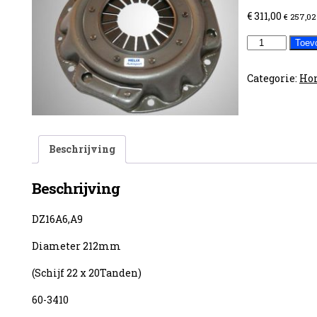
€
311,00
€
257,02
D-
Toev
motoren
(212mm)
Categorie:
Ho
aantal
Beschrijving
Beschrijving
DZ16A6,A9
Diameter 212mm
(Schijf 22 x 20Tanden)
60-3410