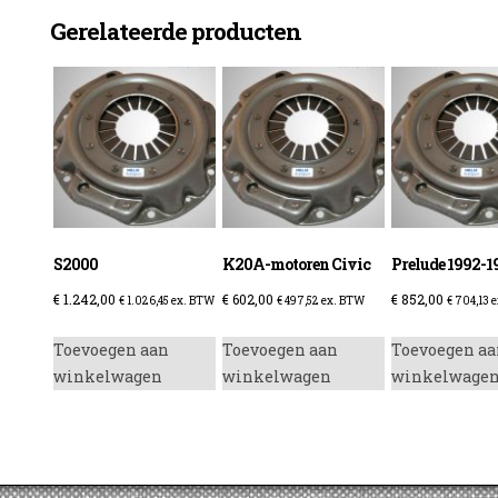
Gerelateerde producten
enzine
S2000
K20A-motoren Civic
Prelude 1992-1
€
1.242,00
€
602,00
€
852,00
€
1.026,45
ex. BTW
€
497,52
ex. BTW
€
704,13
e
Toevoegen aan
Toevoegen aan
Toevoegen aa
winkelwagen
winkelwagen
winkelwage