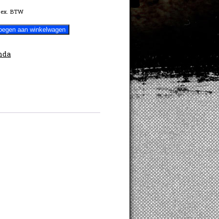
ex. BTW
oegen aan winkelwagen
nda