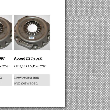
997
Accord 2.2 Type R
€
852,00
x. BTW
€
704,13
ex. BTW
n
Toevoegen aan
n
winkelwagen