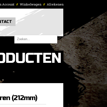
n Account
Winkelwagen
Afrekenen
//
//
NTACT
ODUCTEN
ren (212mm)