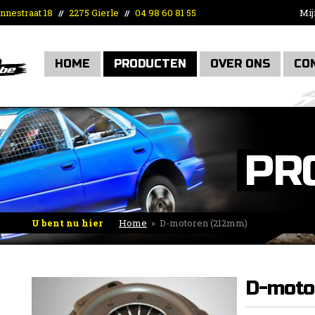
nnestraat 18
2275 Gierle
04 98 60 81 55
Mij
//
//
HOME
PRODUCTEN
OVER ONS
CO
PR
U bent nu hier
Home
»
D-motoren (212mm)
D-moto