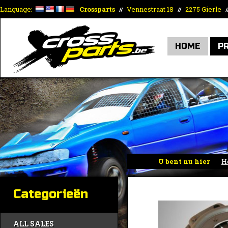
Language:
Crossparts
Vennestraat 18
2275 Gierle
//
//
/
HOME
P
U bent nu hier
H
Categorieën
ALL SALES