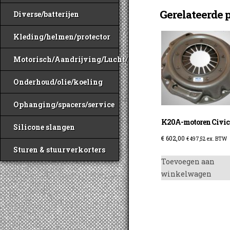
Gerelateerde 
Diverse/batterijen
Kleding/helmen/protector
Motorisch/Aandrijving/Lucht/Benzine
Onderhoud/olie/koeling
Ophanging/spacers/service
K20A-motoren Civic
Silicone slangen
€
602,00
€
497,52
ex. BTW
Sturen & stuurverkorters
Toevoegen aan
winkelwagen