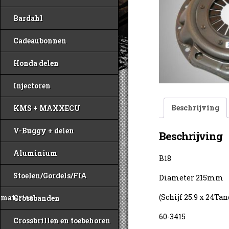
Bardahl
Cadeaubonnen
Honda delen
Injectoren
Beschrijving
KMS + MAXXECU
V-Buggy + delen
Beschrijving
Aluminium
B18
Stoelen/Gordels/FIA
Diameter 215mm
(Schijf 25.9 x 24Ta
materiaal
Crossbanden
60-3415
Crossbrillen en toebehoren