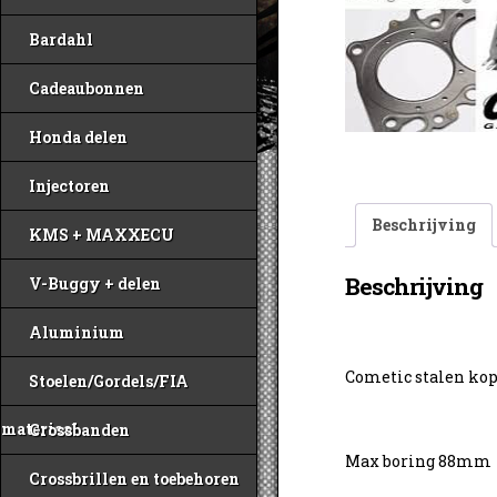
Bardahl
Cadeaubonnen
Honda delen
Injectoren
Beschrijving
KMS + MAXXECU
Beschrijving
V-Buggy + delen
Aluminium
Cometic stalen ko
Stoelen/Gordels/FIA
materiaal
Crossbanden
Max boring 88mm
Crossbrillen en toebehoren