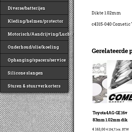
Diverse/batterijen
Dikte 1.02mm
Kleding/helmen/protector
c4315-040 Cometic
Motorisch/Aandrijving/Lucht/Benzine
Onderhoud/olie/koeling
Gerelateerde 
Ophanging/spacers/service
Silicone slangen
Sturen & stuurverkorters
Toyota 4AG-GE 16v
83mm 1.02mm dik
€
163,00
€
134,71
ex. BTW