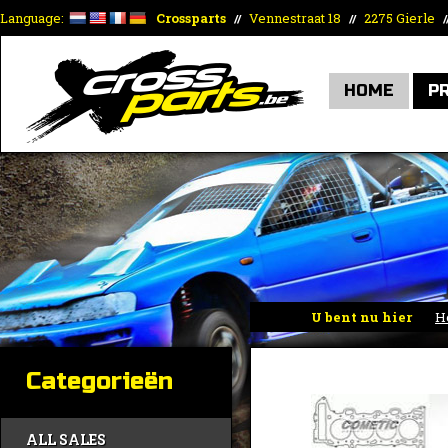
Language:
Crossparts
Vennestraat 18
2275 Gierle
//
//
/
HOME
P
U bent nu hier
H
Categorieën
ALL SALES