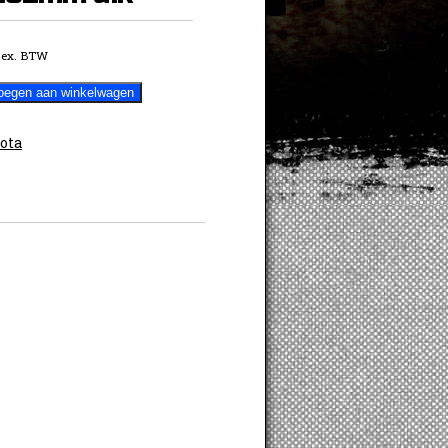
ex. BTW
oegen aan winkelwagen
ota