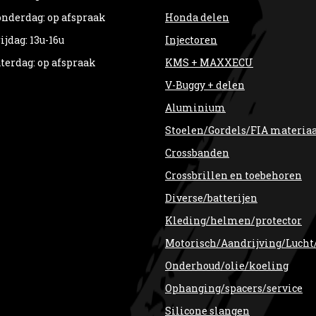
nderdag: op afspraak
Honda delen
ijdag: 13u-16u
Injectoren
terdag: op afspraak
KMS + MAXXECU
V-Buggy + delen
Aluminium
Stoelen/Gordels/FIA materia
Crossbanden
Crossbrillen en toebehoren
Diverse/batterijen
Kleding/helmen/protector
Motorisch/Aandrijving/Lucht
Onderhoud/olie/koeling
Ophanging/spacers/service
Silicone slangen