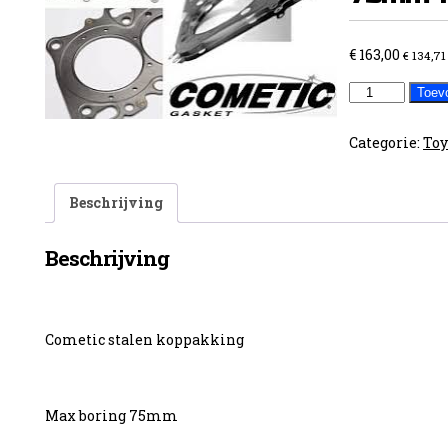
€
163,00
€
134,71
Toyota
Toev
3E/4E/5E
75mm
Categorie:
Toy
1.02mm
dik
Beschrijving
aantal
Beschrijving
Cometic stalen koppakking
Max boring 75mm