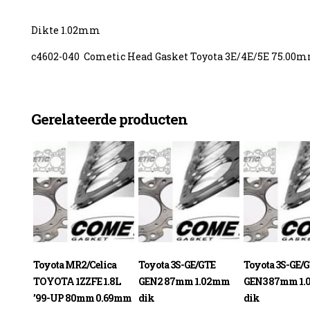
Dikte 1.02mm
c4602-040 Cometic Head Gasket Toyota 3E/4E/5E 75.00m
enzine
Gerelateerde producten
Toyota MR2/Celica
Toyota 3S-GE/GTE
Toyota 3S-GE/
TOYOTA 1ZZFE 1.8L
GEN2 87mm 1.02mm
GEN3 87mm 1
’99-UP 80mm 0.69mm
dik
dik