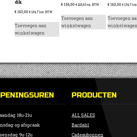
dik
€
156,00
€
163,00
€
128,93
ex. BTW
€
134,71
ex
€
163,00
€
134,71
ex. BTW
Toevoegen aan
Toevoegen aa
Toevoegen aan
winkelwagen
winkelwage
winkelwagen
OPENINGSUREN
PRODUCTEN
andag: 18u-21u
ALL SALES
nsdag: op afspraak
Bardahl
ensdag: 9u-12u
Cadeaubonnen