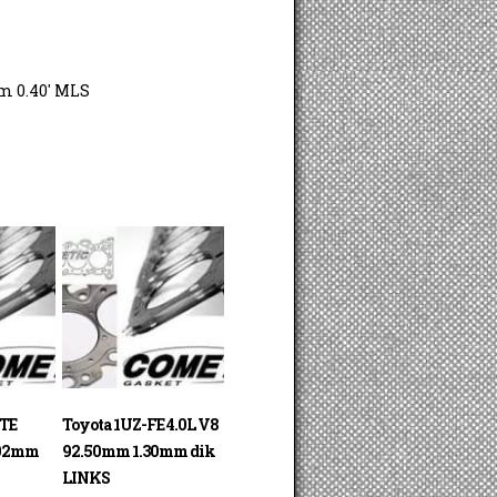
m 0.40′ MLS
GTE
Toyota 1UZ-FE 4.0L V8
.02mm
92.50mm 1.30mm dik
LINKS