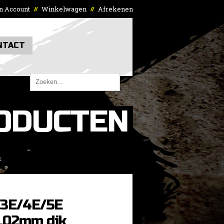
n Account
Winkelwagen
Afrekenen
//
//
NTACT
ODUCTEN
k
 3E/4E/5E
.02mm dik