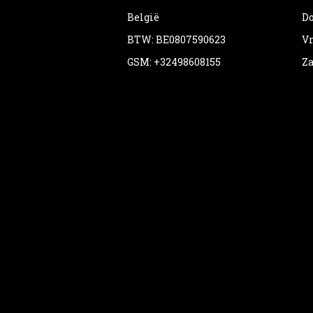
België
Do
BTW: BE0807590623
Vr
GSM: +32498608155
Za