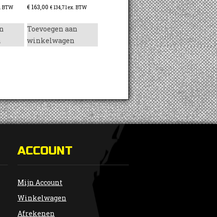
€
163,00
. BTW
€
134,71
ex. BTW
n
Toevoegen aan
n
winkelwagen
ACCOUNT
Mijn Account
Winkelwagen
Afrekenen