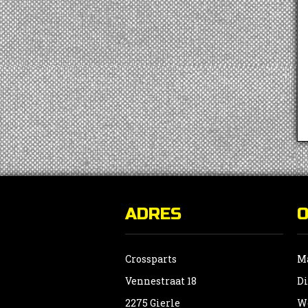
ADRES
Crossparts
Ma
Vennestraat 18
Di
2275 Gierle
Wo