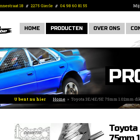
nnestraat 18
2275 Gierle
04 98 60 81 55
Mij
//
//
HOME
PRODUCTEN
OVER ONS
CO
PR
U bent nu hier
Home
»
Toyota 3E/4E/5E 75mm 1.02mm di
Toyota
75mm 1