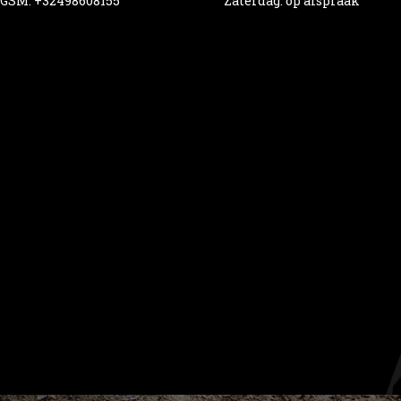
GSM: +32498608155
Zaterdag: op afspraak