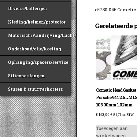
Diverse/batterijen
c5780-045 Cometic P
Kleding/helmen/protector
Gerelateerde 
Motorisch/Aandrijving/Lucht/Benzine
Onderhoud/olie/koeling
Ophanging/spacers/service
Silicone slangen
Sturen & stuurverkorters
Cometic Head Gasket
Porsche 944 2.5L ML
103.00mm 1.02mm
€
163,00
€
134,71
ex. BTW
Toevoegen aan
winkelwagen