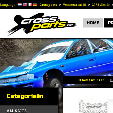
Language:
Crossparts
Vennestraat 18
2275 Gierle
//
//
/
HOME
P
U bent nu hier
H
Categorieën
ALL SALES