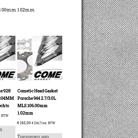
103.00mm 1.02mm
e 928
Cometic Head Gasket
7 104MM
Porsche 944 2.7/3.0L
chts
MLS 106.00mm
1.02mm
. BTW
€
163,00
€
134,71
ex. BTW
n
n
Toevoegen aan