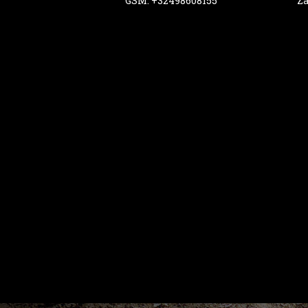
GSM: +32498608155
Za