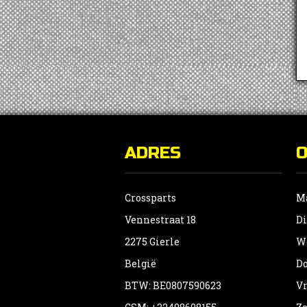
ADRES
Crossparts
Ma
Vennestraat 18
Di
2275 Gierle
Wo
België
Do
BTW: BE0807590623
Vr