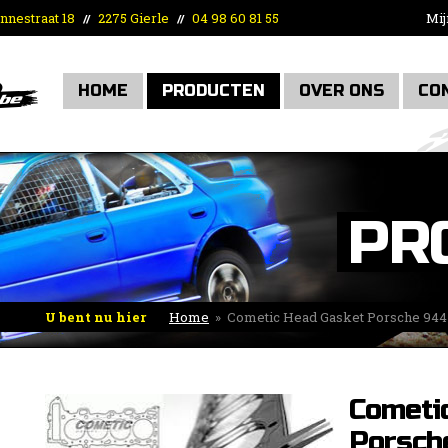
nnestraat 18
2275 Gierle
04 98 60 81 55
Mij
//
//
HOME
PRODUCTEN
OVER ONS
CO
PR
U bent nu hier
Home
»
Cometic Head Gasket Porsche 94
Cometi
Porsch