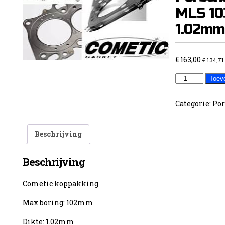
MLS 1
1.02mm
€
163,00
€
134,71
Cometic
Toev
Head
Gasket
Categorie:
Por
Porsche
944
Beschrijving
2.5L
MLS
Beschrijving
103.00mm
1.02mm
Cometic koppakking
aantal
Max boring: 102mm
Dikte: 1.02mm