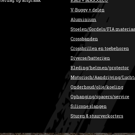
terdag: op afspraak
KMS + MAXXECU
V-Buggy + delen
Aluminium
Stoelen/Gordels/FIA materia
Crossbanden
Crossbrillen en toebehoren
Diverse/batterijen
Kleding/helmen/protector
Motorisch/Aandrijving/Lucht
Onderhoud/olie/koeling
Ophanging/spacers/service
Silicone slangen
Sturen & stuurverkorters