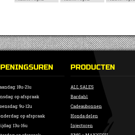
OPENINGSUREN
PRODUCTEN
andag: 18u-21u
ALL SALES
nsdag: op afspraak
Bardahl
ensdag: 9u-12u
Cadeaubonnen
nderdag: op afspraak
Honda delen
ijdag: 13u-16u
Injectoren