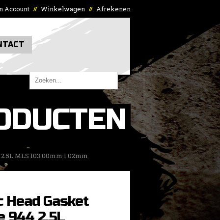
n Account
Winkelwagen
Afrekenen
//
//
NTACT
ODUCTEN
4 2.5L MLS 103.00mm 1.02mm
c Head Gasket
e 944 2.5L