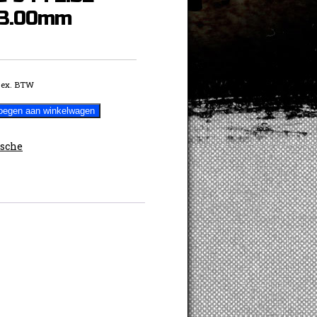
03.00mm
ex. BTW
oegen aan winkelwagen
sche