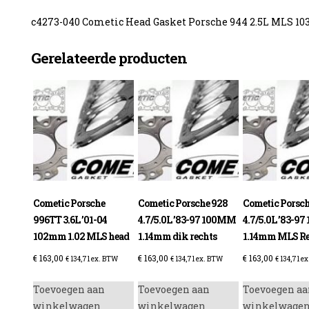
c4273-040 Cometic Head Gasket Porsche 944 2.5L MLS 
Gerelateerde producten
enzine
Cometic Porsche
Cometic Porsche 928
Cometic Porsch
996TT 3.6L ’01-04
4.7/5.0L ’83-97 100MM
4.7/5.0L ’83-9
102mm 1.02 MLS head
1.14mm dik rechts
1.14mm MLS Re
€
163,00
€
163,00
€
163,00
€
134,71
ex. BTW
€
134,71
ex. BTW
€
134,71
ex
Toevoegen aan
Toevoegen aan
Toevoegen aa
winkelwagen
winkelwagen
winkelwage