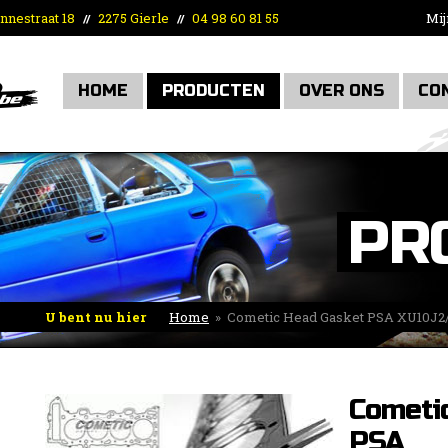
nnestraat 18
2275 Gierle
04 98 60 81 55
Mij
//
//
HOME
PRODUCTEN
OVER ONS
CO
PR
U bent nu hier
Home
»
Cometic Head Gasket PSA XU10J
1.30mm
Cometi
PSA