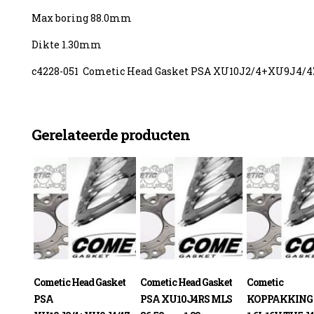
Max boring 88.0mm
Dikte 1.30mm
c4228-051 Cometic Head Gasket PSA XU10J2/4+XU9J4/
enzine
Gerelateerde producten
Cometic Head Gasket
Cometic Head Gasket
Cometic
PSA
PSA XU10J4RS MLS
KOPPAKKING