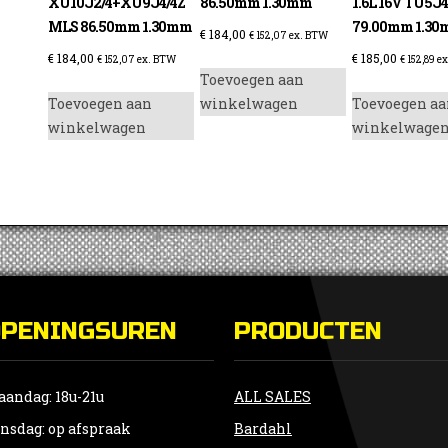
XU10J2/4+XU9J4/4Z
86.50mm 1.30mm
1.6L 16V TU5J
MLS 86.50mm 1.30mm
79.00mm 1.3
€
184,00
€
152,07
ex. BTW
€
184,00
€
185,00
€
152,07
ex. BTW
€
152,89
ex
Toevoegen aan
Toevoegen aan
winkelwagen
Toevoegen aa
winkelwagen
winkelwage
OPENINGSUREN
PRODUCTEN
andag: 18u-21u
ALL SALES
nsdag: op afspraak
Bardahl