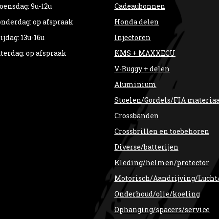
ensdag: 9u-12u
Cadeaubonnen
nderdag: op afspraak
Honda delen
ijdag: 13u-16u
Injectoren
terdag: op afspraak
KMS + MAXXECU
V-Buggy + delen
Aluminium
Stoelen/Gordels/FIA materia
Crossbanden
Crossbrillen en toebehoren
Diverse/batterijen
Kleding/helmen/protector
Motorisch/Aandrijving/Lucht
Onderhoud/olie/koeling
Ophanging/spacers/service