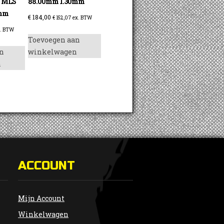
4 MLS
88.00mm 1.30mm
0mm
€
184,00
€
152,07
ex. BTW
. BTW
Toevoegen aan
n
winkelwagen
n
ACCOUNT
Mijn Account
Winkelwagen