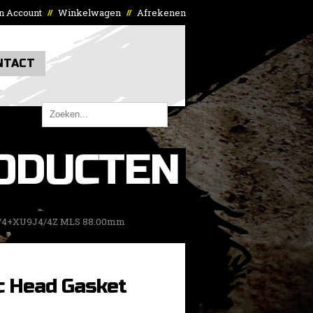
n Account
Winkelwagen
Afrekenen
//
//
NTACT
ODUCTEN
2/4+XU9J4/4Z MLS 88.00mm
c Head Gasket