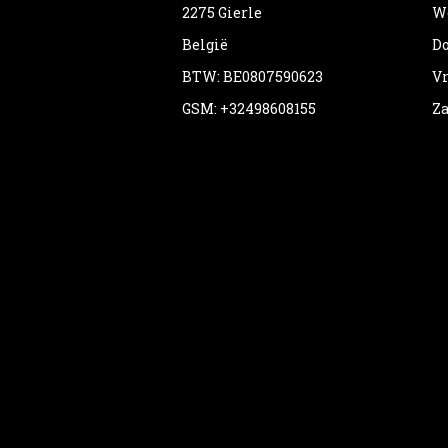
2275 Gierle
Wo
België
Do
BTW: BE0807590623
Vr
GSM: +32498608155
Za