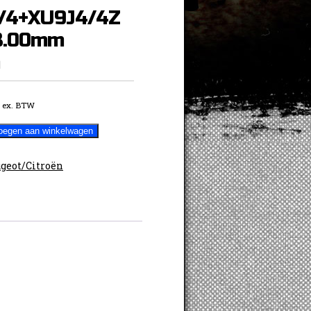
/4+XU9J4/4Z
8.00mm
ex. BTW
oegen aan winkelwagen
geot/Citroën
9J4/4Z