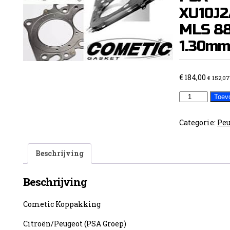
XU10J2
MLS 8
1.30mm
€
184,00
€
152,07
Cometic
Toev
Head
Gasket
Categorie:
Peu
PSA
XU10J2/4+XU
Beschrijving
MLS
88.00mm
Beschrijving
1.30mm
aantal
Cometic Koppakking
Citroën/Peugeot (PSA Groep)