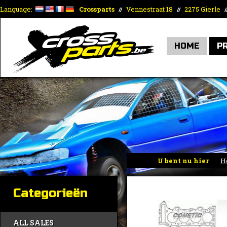
Language:
Crossparts
Vennestraat 18
2275 Gierle
//
//
/
HOME
P
U bent nu hier
H
1.30mm
Categorieën
ALL SALES