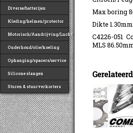
Diverse/batterijen
Max boring 
Kleding/helmen/protector
Dikte 1.30mm
Motorisch/Aandrijving/Lucht/Benzine
C4226-051 C
MLS 86.50mm
Onderhoud/olie/koeling
Ophanging/spacers/service
Gerelateer
Silicone slangen
Sturen & stuurverkorters