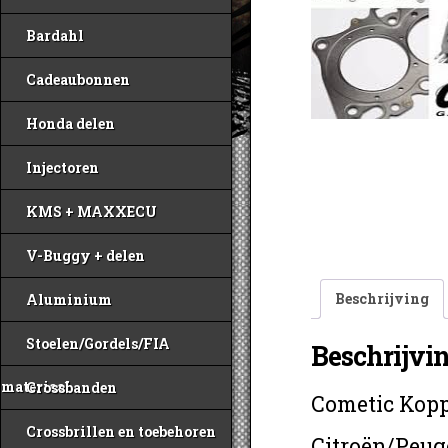
Bardahl
Cadeaubonnen
Honda delen
Injectoren
KMS + MAXXECU
V-Buggy + delen
Beschrijving
Aluminium
Stoelen/Gordels/FIA
Beschrijvi
materiaal
Crossbanden
Cometic Kop
Crossbrillen en toebehoren
Citroën/Peug