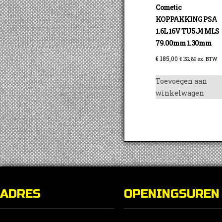
Cometic
KOPPAKKING PSA
1.6L 16V TU5J4 MLS
79.00mm 1.30mm
€
185,00
€
152,89
ex. BTW
Toevoegen aan
winkelwagen
ADRES
OPENINGSUREN