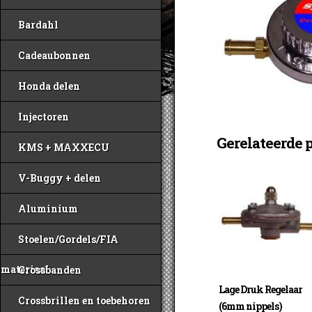
Bardahl
Cadeaubonnen
Honda delen
Injectoren
Gerelateerde 
KMS + MAXXECU
V-Buggy + delen
Aluminium
Stoelen/Gordels/FIA
materiaal
Crossbanden
Lage Druk Regelaar
Crossbrillen en toebehoren
(6mm nippels)