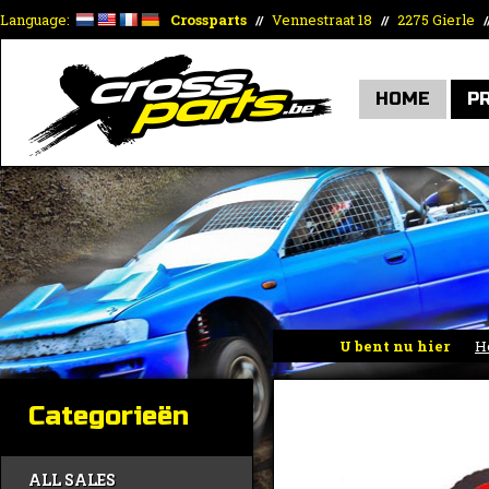
Language:
Crossparts
Vennestraat 18
2275 Gierle
//
//
/
HOME
P
U bent nu hier
H
Categorieën
ALL SALES