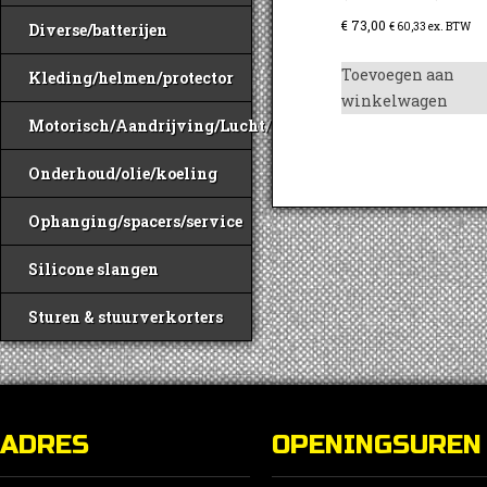
€
73,00
€
60,33
ex. BTW
Diverse/batterijen
Toevoegen aan
Kleding/helmen/protector
winkelwagen
Motorisch/Aandrijving/Lucht/Benzine
Onderhoud/olie/koeling
Ophanging/spacers/service
Silicone slangen
Sturen & stuurverkorters
ADRES
OPENINGSUREN