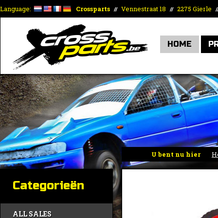
Language:
Crossparts
Vennestraat 18
2275 Gierle
//
//
/
HOME
P
U bent nu hier
H
Categorieën
ALL SALES