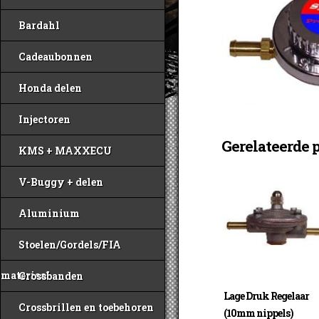
Bardahl
Cadeaubonnen
Honda delen
Injectoren
Gerelateerde 
KMS + MAXXECU
V-Buggy + delen
Aluminium
Stoelen/Gordels/FIA
materiaal
Crossbanden
Lage Druk Regelaar
Crossbrillen en toebehoren
(10mm nippels)