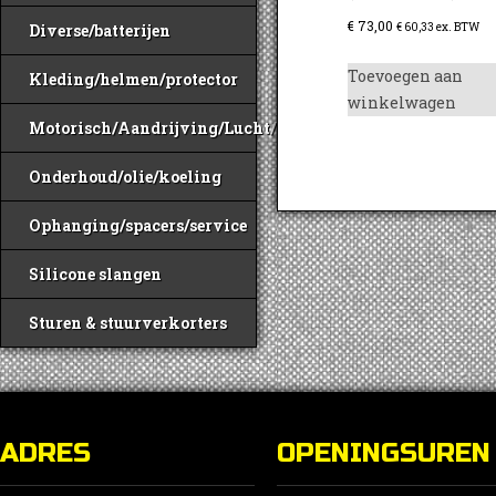
€
73,00
€
60,33
ex. BTW
Diverse/batterijen
Toevoegen aan
Kleding/helmen/protector
winkelwagen
Motorisch/Aandrijving/Lucht/Benzine
Onderhoud/olie/koeling
Ophanging/spacers/service
Silicone slangen
Sturen & stuurverkorters
ADRES
OPENINGSUREN