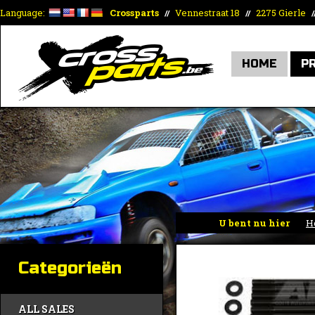
Language:
Crossparts
Vennestraat 18
2275 Gierle
//
//
/
HOME
P
U bent nu hier
H
Categorieën
ALL SALES