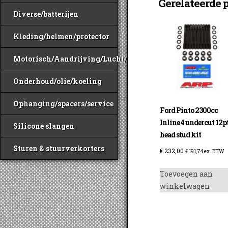
Gerelateerde 
Diverse/batterijen
Kleding/helmen/protector
Motorisch/Aandrijving/Lucht/Benzine
Onderhoud/olie/koeling
Ophanging/spacers/service
Ford Pinto 2300cc
Inline 4 undercut 12p
Silicone slangen
head stud kit
Sturen & stuurverkorters
€
232,00
€
191,74
ex. BTW
Toevoegen aan
winkelwagen