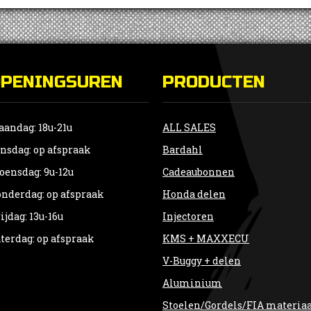
OPENINGSUREN
PRODUCTEN
andag: 18u-21u
ALL SALES
nsdag: op afspraak
Bardahl
ensdag: 9u-12u
Cadeaubonnen
nderdag: op afspraak
Honda delen
ijdag: 13u-16u
Injectoren
terdag: op afspraak
KMS + MAXXECU
V-Buggy + delen
Aluminium
Stoelen/Gordels/FIA materia