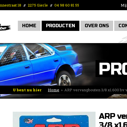
nnestraat 18
2275 Gierle
04 98 60 81 55
Mij
//
//
HOME
PRODUCTEN
OVER ONS
CO
PR
U bent nu hier
Home
»
ARP vervangbouten 3/8 x1.600 bv 
ARP ve
3/8 x1.