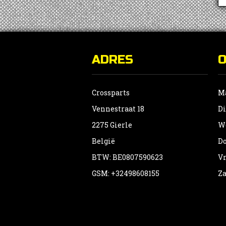
ADRES
Crossparts
Ma
Vennestraat 18
Di
2275 Gierle
Wo
België
Do
BTW: BE0807590623
Vr
GSM: +32498608155
Za