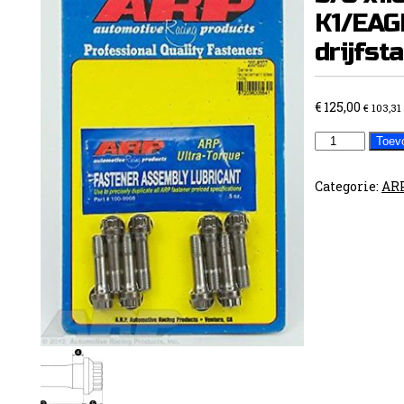
K1/EAG
drijfst
€
125,00
€
103,31
ARP
Toev
vervangboute
3/8
Categorie:
ARP
x1.600
bv
voor
K1/EAGLE
drijfstangen
aantal