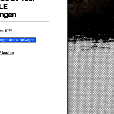
LE
angen
ex. BTW
oegen aan winkelwagen
n
 bouten