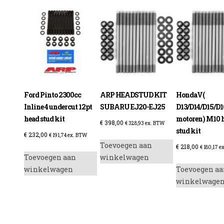
Ford Pinto 2300cc
ARP HEADSTUD KIT
HondaV(
Inline 4 undercut 12pt
SUBARU EJ20-EJ25
D13/D14/D15/D1
head stud kit
motoren) M10 
€
398,00
€
328,93
ex. BTW
stud kit
€
232,00
€
191,74
ex. BTW
Toevoegen aan
€
218,00
€
180,17
ex
Toevoegen aan
winkelwagen
winkelwagen
Toevoegen aa
winkelwage