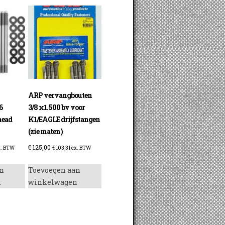
ARP vervangbouten
6
3/8 x1.500 bv voor
head
K1/EAGLE drijfstangen
(zie maten)
€
125,00
. BTW
€
103,31
ex. BTW
n
Toevoegen aan
n
winkelwagen