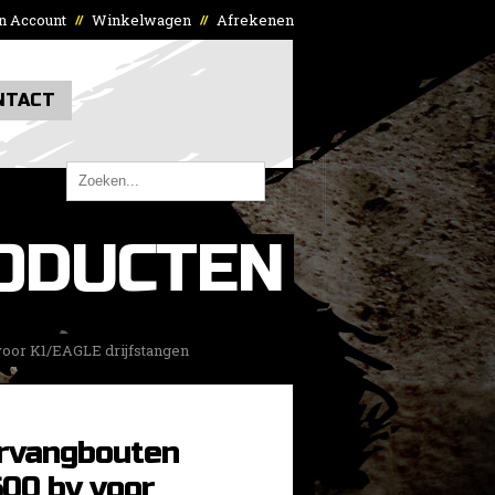
n Account
Winkelwagen
Afrekenen
//
//
NTACT
ODUCTEN
voor K1/EAGLE drijfstangen
rvangbouten
600 bv voor