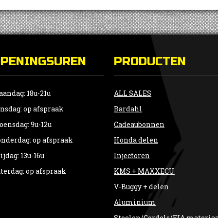
OPENINGSUREN
PRODUCTEN
andag: 18u-21u
ALL SALES
nsdag: op afspraak
Bardahl
ensdag: 9u-12u
Cadeaubonnen
nderdag: op afspraak
Honda delen
ijdag: 13u-16u
Injectoren
terdag: op afspraak
KMS + MAXXECU
V-Buggy + delen
Aluminium
Stoelen/Gordels/FIA materia