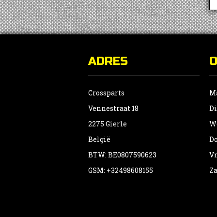
ADRES
Crossparts
Ma
Vennestraat 18
Di
2275 Gierle
Wo
België
Do
BTW: BE0807590623
Vr
GSM: +32498608155
Za