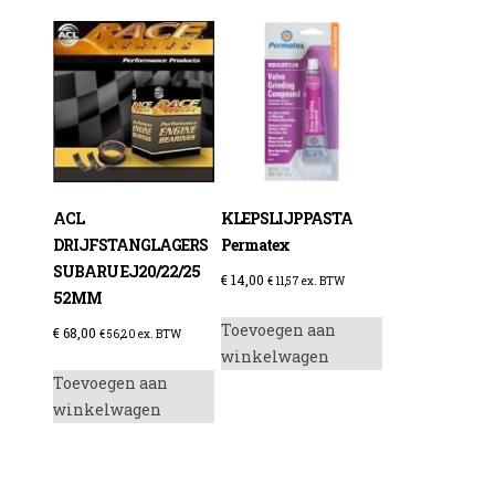
enzine
ACL
KLEPSLIJPPASTA
DRIJFSTANGLAGERS
Permatex
SUBARU EJ20/22/25
€
14,00
€
11,57
ex. BTW
52MM
Toevoegen aan
€
68,00
€
56,20
ex. BTW
winkelwagen
Toevoegen aan
winkelwagen