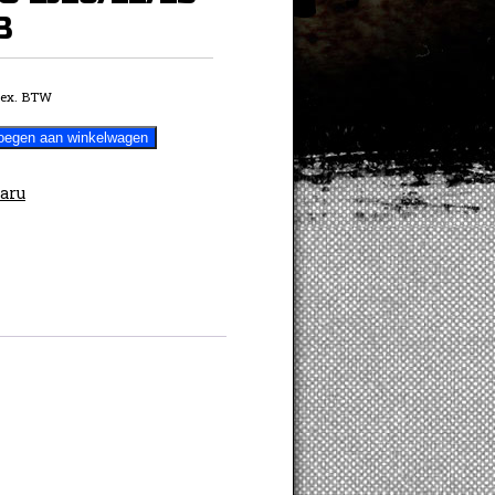
3
ex. BTW
oegen aan winkelwagen
RS
aru