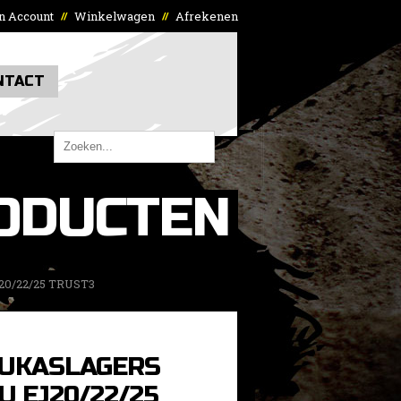
n Account
Winkelwagen
Afrekenen
//
//
NTACT
ODUCTEN
0/22/25 TRUST3
RUKASLAGERS
 EJ20/22/25