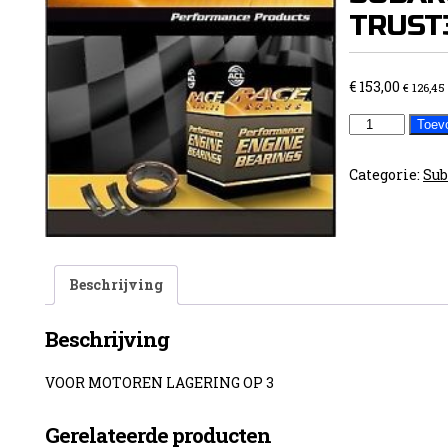
TRUST
€
153,00
€
126,45
ACL
Toev
KRUKASLAGE
SUBARU
Categorie:
Sub
EJ20/22/25
TRUST3
aantal
Beschrijving
Beschrijving
VOOR MOTOREN LAGERING OP 3
Gerelateerde producten