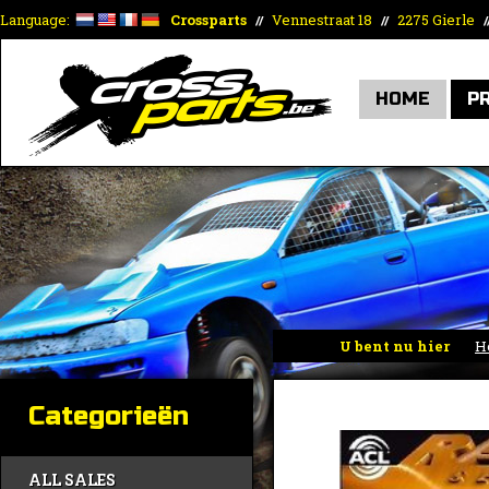
Language:
Crossparts
Vennestraat 18
2275 Gierle
//
//
/
HOME
P
U bent nu hier
H
Categorieën
ALL SALES