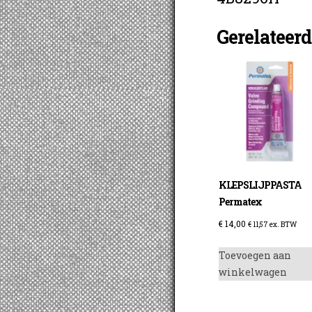
Gerelateer
KLEPSLIJPPASTA
Permatex
€
14,00
€
11,57
ex. BTW
Toevoegen aan
winkelwagen