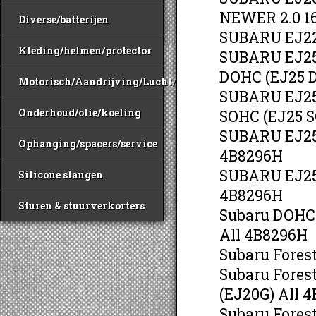
NEWER 2.0 1
Diverse/batterijen
SUBARU EJ22
Kleding/helmen/protector
SUBARU EJ25
DOHC (EJ25 
Motorisch/Aandrijving/Lucht/Benzine
SUBARU EJ25
Onderhoud/olie/koeling
SOHC (EJ25 
SUBARU EJ25
Ophanging/spacers/service
4B8296H
SUBARU EJ257
Silicone slangen
4B8296H
Sturen & stuurverkorters
Subaru DOHC 
All 4B8296H
Subaru Fores
Subaru Fores
(EJ20G) All 
Subaru Fores