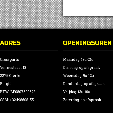
ADRES
OPENINGSUREN
Crossparts
Maandag: 18u-21u
Vennestraat 18
Dinsdag: op afspraak
2275 Gierle
Woensdag: 9u-12u
België
Donderdag: op afspraak
BTW: BE0807590623
Vrijdag: 13u-16u
GSM: +32498608155
Zaterdag: op afspraak