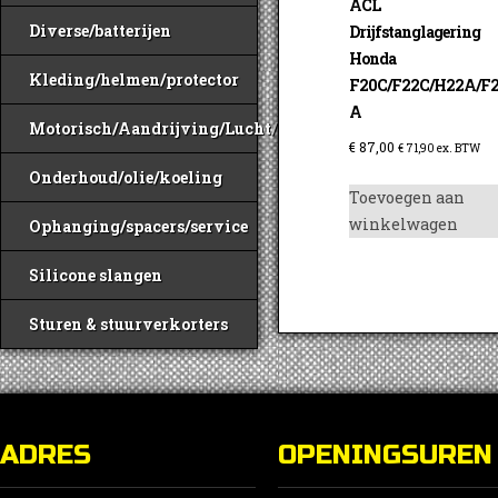
ACL
Diverse/batterijen
Drijfstanglagering
Honda
Kleding/helmen/protector
F20C/F22C/H22A/F
A
Motorisch/Aandrijving/Lucht/Benzine
€
87,00
€
71,90
ex. BTW
Onderhoud/olie/koeling
Toevoegen aan
winkelwagen
Ophanging/spacers/service
Silicone slangen
Sturen & stuurverkorters
ADRES
OPENINGSUREN