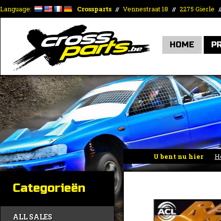
Language:
Crossparts
Vennestraat 18
2275 Gierle
//
//
/
HOME
P
U bent nu hier
H
Categorieën
ALL SALES