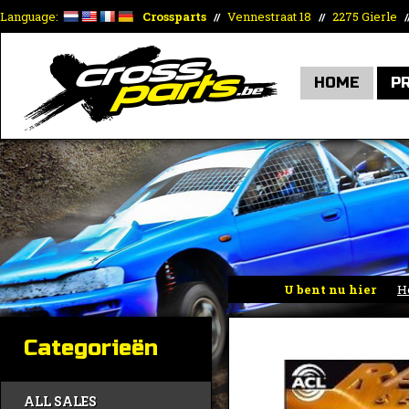
Language:
Crossparts
Vennestraat 18
2275 Gierle
//
//
/
HOME
P
U bent nu hier
H
Categorieën
ALL SALES