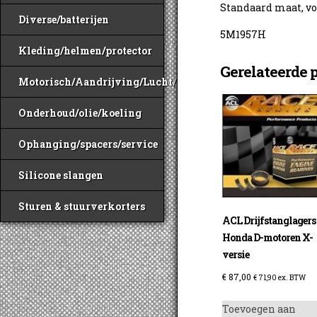
Standaard maat, v
Diverse/batterijen
5M1957H
Kleding/helmen/protector
Gerelateerde 
Motorisch/Aandrijving/Lucht/Benzine
Onderhoud/olie/koeling
Ophanging/spacers/service
Silicone slangen
Sturen & stuurverkorters
ACL Drijfstanglagers
Honda D-motoren X-
versie
€
87,00
€
71,90
ex. BTW
Toevoegen aan