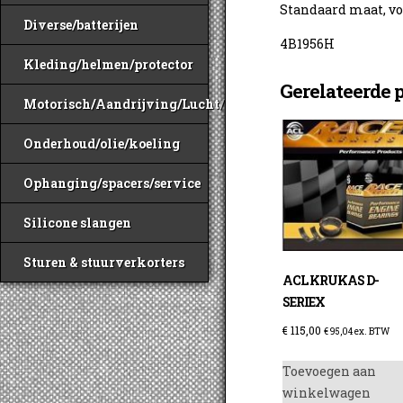
Standaard maat, v
Diverse/batterijen
4B1956H
Kleding/helmen/protector
Gerelateerde 
Motorisch/Aandrijving/Lucht/Benzine
Onderhoud/olie/koeling
Ophanging/spacers/service
Silicone slangen
Sturen & stuurverkorters
ACL KRUKAS D-
SERIEX
€
115,00
€
95,04
ex. BTW
Toevoegen aan
winkelwagen