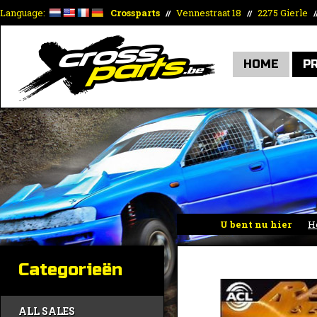
Language:
Crossparts
Vennestraat 18
2275 Gierle
//
//
/
HOME
P
U bent nu hier
H
Categorieën
ALL SALES