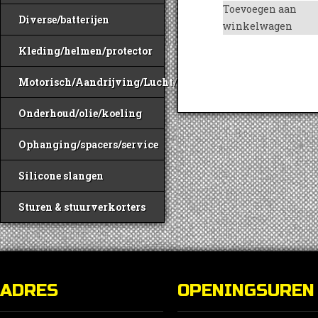
Toevoegen aan
Diverse/batterijen
winkelwagen
Kleding/helmen/protector
Motorisch/Aandrijving/Lucht/Benzine
Onderhoud/olie/koeling
Ophanging/spacers/service
Silicone slangen
Sturen & stuurverkorters
ADRES
OPENINGSUREN