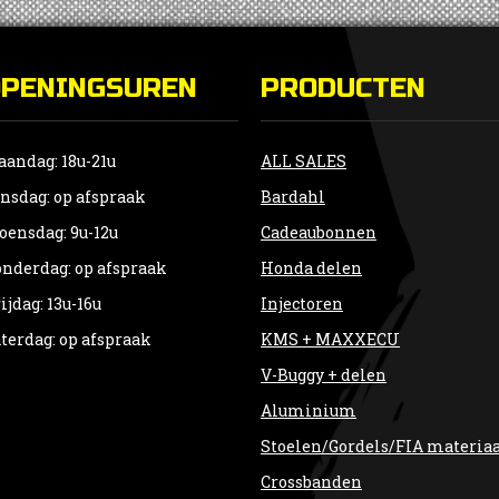
OPENINGSUREN
PRODUCTEN
andag: 18u-21u
ALL SALES
nsdag: op afspraak
Bardahl
ensdag: 9u-12u
Cadeaubonnen
nderdag: op afspraak
Honda delen
ijdag: 13u-16u
Injectoren
terdag: op afspraak
KMS + MAXXECU
V-Buggy + delen
Aluminium
Stoelen/Gordels/FIA materia
Crossbanden