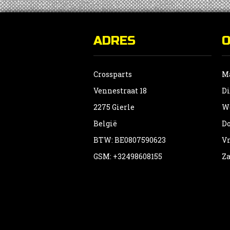
ADRES
Crossparts
Ma
Vennestraat 18
Di
2275 Gierle
Wo
België
Do
BTW: BE0807590623
Vr
GSM: +32498608155
Za