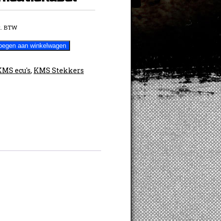
. BTW
oegen aan winkelwagen
ekabel
KMS ecu's
,
KMS Stekkers