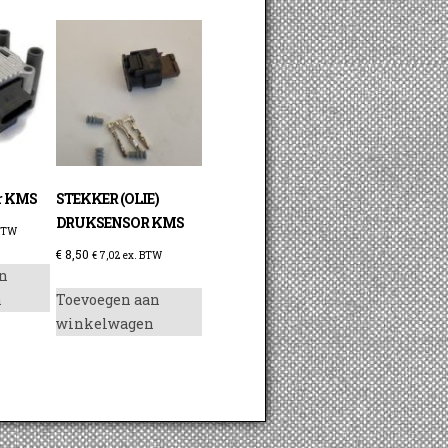
or KMS
STEKKER (OLIE)
DRUKSENSOR KMS
BTW
€
8,50
€
7,02
ex. BTW
n
n
Toevoegen aan
winkelwagen