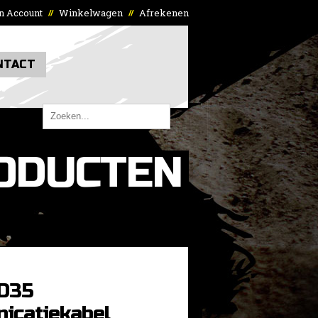
n Account
Winkelwagen
Afrekenen
//
//
NTACT
ODUCTEN
D35
icatiekabel