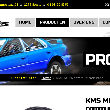
nnestraat 18
2275 Gierle
04 98 60 81 55
Mij
//
//
HOME
PRODUCTEN
OVER ONS
CO
PR
U bent nu hier
Home
»
KMS MD35 communicatiekabel
KMS M
commun