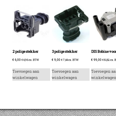
enzine
2 polige stekker
3 polige stekker
DIS Bobine vo
€
6,00
€
9,00
€
99,00
€
4,96
ex. BTW
€
7,44
ex. BTW
€
81,82
ex. 
Toevoegen aan
Toevoegen aan
Toevoegen aa
winkelwagen
winkelwagen
winkelwage