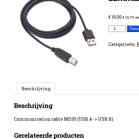
€
19,00
€
15,70
ex
KMS
Toev
MD35
communicati
Categorieën:
aantal
Beschrijving
Beschrijving
Communication cable MD35 (USB A -> USB B)
Gerelateerde producten