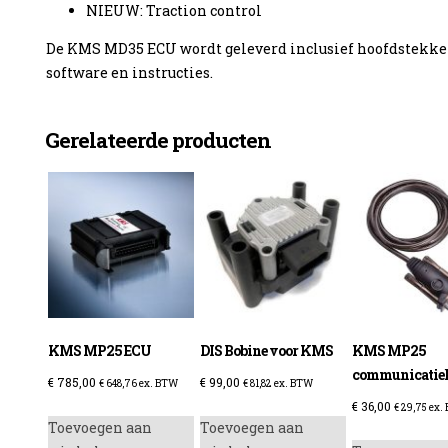
NIEUW: Traction control
De KMS MD35 ECU wordt geleverd inclusief hoofdstekke
software en instructies.
Gerelateerde producten
KMS MP25 ECU
DIS Bobine voor KMS
KMS MP25
communicatie
€
785,00
€
99,00
€
648,76
ex. BTW
€
81,82
ex. BTW
€
36,00
€
29,75
ex.
Toevoegen aan
Toevoegen aan