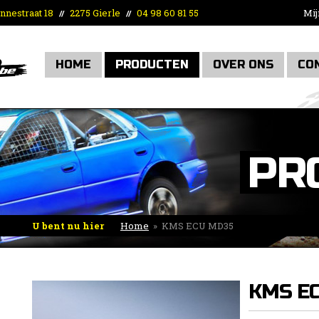
nnestraat 18
2275 Gierle
04 98 60 81 55
Mij
//
//
HOME
PRODUCTEN
OVER ONS
CO
PR
U bent nu hier
Home
»
KMS ECU MD35
KMS E