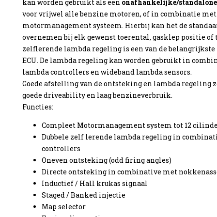
kan worden gebruikt als een
onafhankelijke/standalone 
voor vrijwel alle benzine motoren, of in combinatie met
motormanagement systeem. Hierbij kan het de standaar
overnemen bij elk gewenst toerental, gasklep positie of
zelflerende lambda regeling is een van de belangrijkst
enzine
ECU. De lambda regeling kan worden gebruikt in comb
lambda controllers en wideband lambda sensors.
Goede afstelling van de ontsteking en lambda regeling 
goede driveability en laag benzineverbruik.
Functies:
Compleet Motormanagement system tot 12 cilind
Dubbele zelf lerende lambda regeling in combin
controllers
Oneven ontsteking (odd firing angles)
Directe ontsteking in combinative met nokkenas
Inductief / Hall krukas signaal
Staged / Banked injectie
Map selector