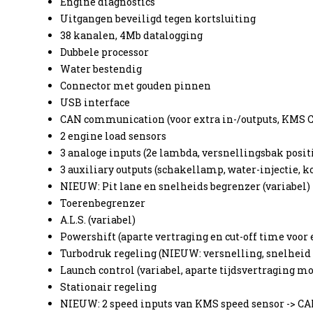
Engine diagnostics
Uitgangen beveiligd tegen kortsluiting
38 kanalen, 4Mb datalogging
Dubbele processor
Water bestendig
Connector met gouden pinnen
USB interface
CAN communication (voor extra in-/outputs, KMS CA
2 engine load sensors
3 analoge inputs (2e lambda, versnellingsbak positie
3 auxiliary outputs (schakellamp, water-injectie, ko
NIEUW: Pit lane en snelheids begrenzer (variabel)
Toerenbegrenzer
A.L.S. (variabel)
Powershift (aparte vertraging en cut-off time voor 
Turbodruk regeling (NIEUW: versnelling, snelheid 
Launch control (variabel, aparte tijdsvertraging mo
Stationair regeling
NIEUW: 2 speed inputs van KMS speed sensor -> CA