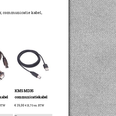
r, communicatie kabel,
KMS MD35
kabel
communicatiekabel
€
19,00
 BTW
€
15,70
ex. BTW