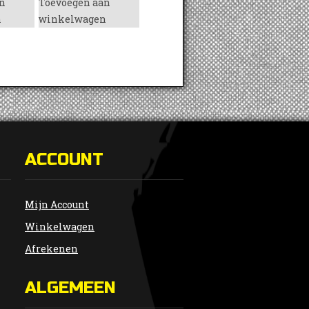
n
Toevoegen aan
n
winkelwagen
ACCOUNT
Mijn Account
Winkelwagen
Afrekenen
ALGEMEEN