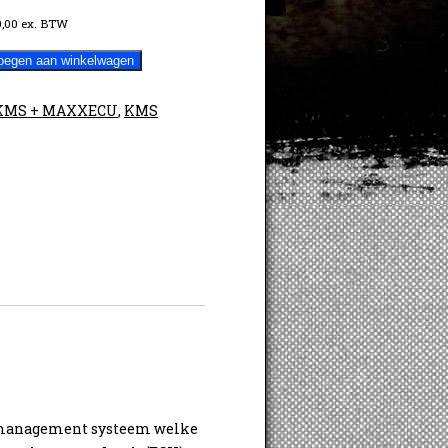
,00
ex. BTW
oegen aan winkelwagen
KMS + MAXXECU
,
KMS
rmanagement systeem welke