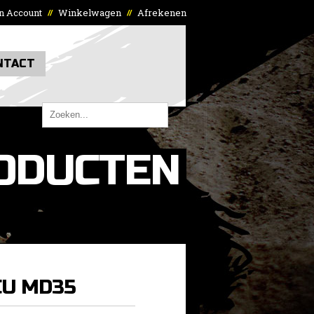
n Account
Winkelwagen
Afrekenen
//
//
NTACT
ODUCTEN
CU MD35