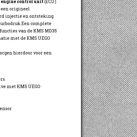
engine control unit
(ECU)
 een origineel
d injectie en ontsteking
 turbodruk.Een complete
e functies van de KMS MD35
inatie met de KMS UEGO
zorgen hierdoor voor een
ers
ative met KMS UEGO
sensor