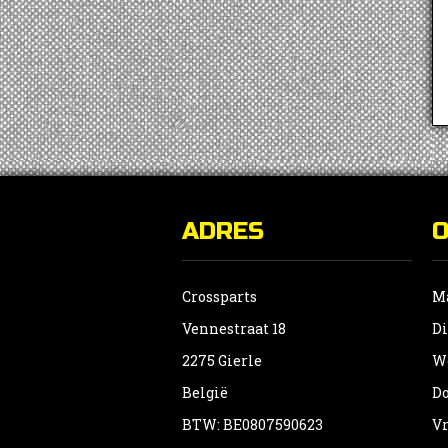
ADRES
Crossparts
Ma
Vennestraat 18
Di
2275 Gierle
Wo
België
Do
BTW: BE0807590623
Vr