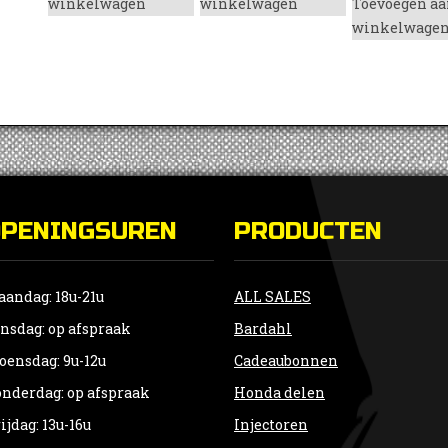
winkelwagen
winkelwagen
Toevoegen aa
winkelwage
OPENINGSUREN
PRODUCTEN
andag: 18u-21u
ALL SALES
nsdag: op afspraak
Bardahl
ensdag: 9u-12u
Cadeaubonnen
nderdag: op afspraak
Honda delen
ijdag: 13u-16u
Injectoren