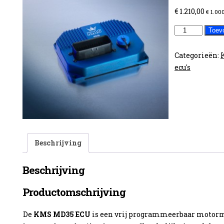
€
1.210,00
€
1.000
KMS
Toev
ECU
MD35
Categorieën:
aantal
ecu's
Beschrijving
Beschrijving
Productomschrijving
De
KMS MD35 ECU
is een vrij programmeerbaar moto