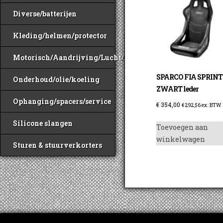
Diverse/batterijen
Kleding/helmen/protector
Motorisch/Aandrijving/Lucht/Benzine
SPARCO FIA SPRINT
Onderhoud/olie/koeling
ZWART leder
Ophanging/spacers/service
€
354,00
€
292,56
ex. BTW
Silicone slangen
Toevoegen aan
winkelwagen
Sturen & stuurverkorters