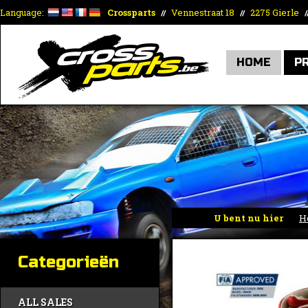
Language:
Crossparts
Vennestraat 18
2275 Gierle
//
//
/
HOME
P
U bent nu hier
H
Categorieën
ALL SALES