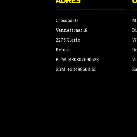
ADRES
Crossparts
Ma
Vennestraat 18
Di
2275 Gierle
Wo
België
Do
BTW: BE0807590623
Vr
GSM: +32498608155
Za