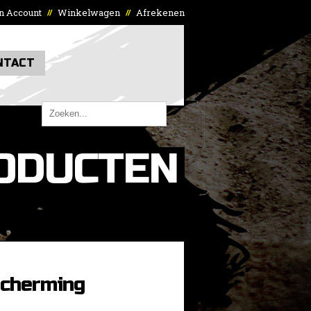
n Account
Winkelwagen
Afrekenen
//
//
NTACT
ODUCTEN
cherming