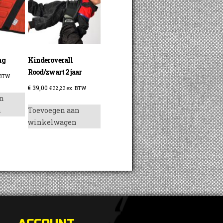
ng
Kinderoverall
Rood/zwart 2 jaar
 BTW
€
39,00
€
32,23
ex. BTW
n
n
Toevoegen aan
winkelwagen