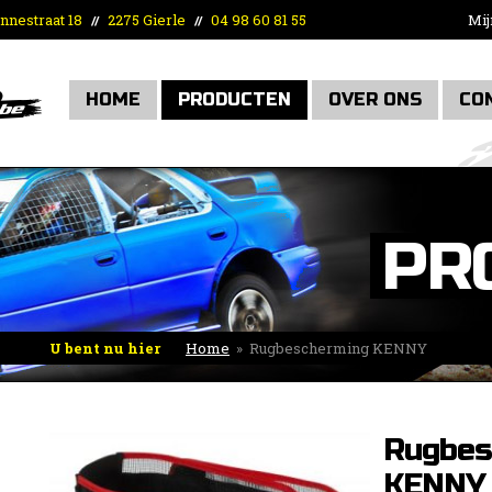
nnestraat 18
2275 Gierle
04 98 60 81 55
Mij
//
//
HOME
PRODUCTEN
OVER ONS
CO
PR
U bent nu hier
Home
»
Rugbescherming KENNY
Rugbes
KENNY