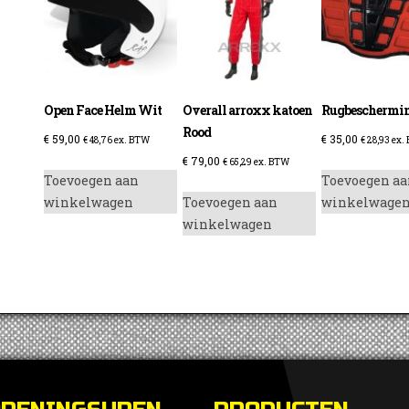
enzine
Open Face Helm Wit
Overall arroxx katoen
Rugbeschermi
Rood
€
59,00
€
35,00
€
48,76
ex. BTW
€
28,93
ex.
€
79,00
€
65,29
ex. BTW
Toevoegen aan
Toevoegen aa
winkelwagen
Toevoegen aan
winkelwage
winkelwagen