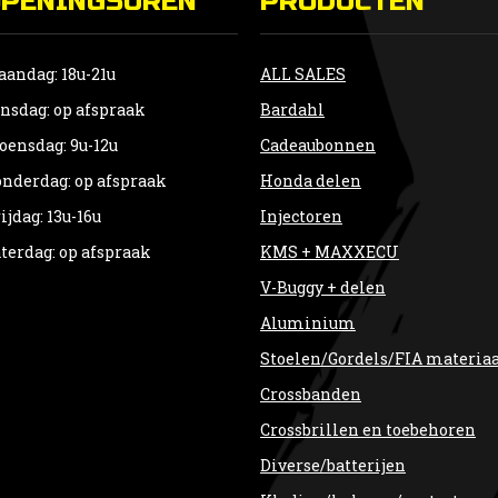
OPENINGSUREN
PRODUCTEN
andag: 18u-21u
ALL SALES
nsdag: op afspraak
Bardahl
ensdag: 9u-12u
Cadeaubonnen
nderdag: op afspraak
Honda delen
ijdag: 13u-16u
Injectoren
terdag: op afspraak
KMS + MAXXECU
V-Buggy + delen
Aluminium
Stoelen/Gordels/FIA materia
Crossbanden
Crossbrillen en toebehoren
Diverse/batterijen