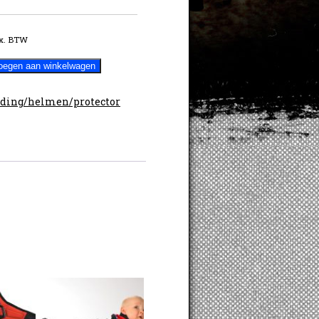
x. BTW
ing
oegen aan winkelwagen
ding/helmen/protector