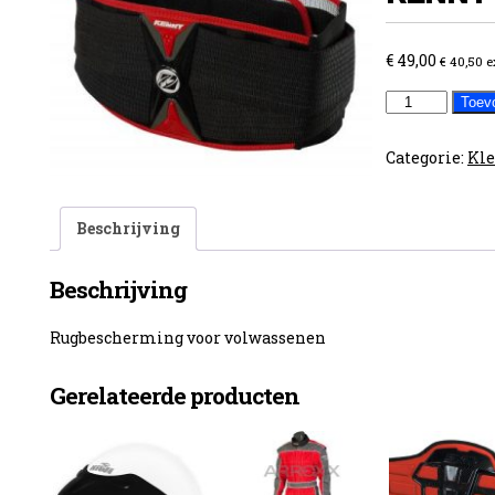
€
49,00
€
40,50
e
Rugbescherm
Toev
KENNY
aantal
Categorie:
Kle
Beschrijving
Beschrijving
Rugbescherming voor volwassenen
Gerelateerde producten