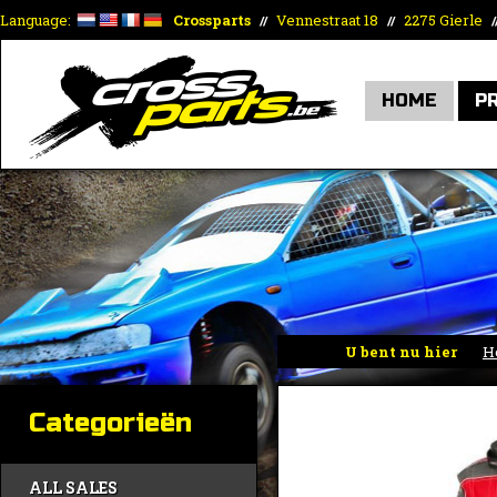
Language:
Crossparts
Vennestraat 18
2275 Gierle
//
//
/
HOME
P
U bent nu hier
H
Categorieën
ALL SALES