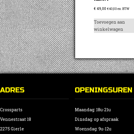
€
49,00
€
40,50
ex. BTW
Toevoegen aan
winkelwagen
ADRES
OPENINGSUREN
Crossparts
Maandag: 18u-21u
Vennestraat 18
Dinsdag: op afspraak
2275 Gierle
Woensdag: 9u-12u