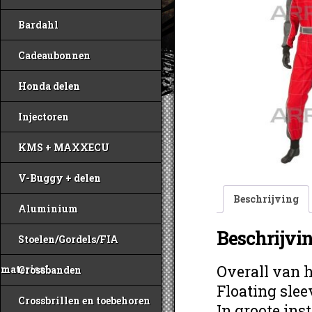
Bardahl
Cadeaubonnen
Honda delen
Injectoren
KMS + MAXXECU
V-Buggy + delen
Beschrijving
Aluminium
Beschrijvi
Stoelen/Gordels/FIA
Overall van 
materiaal
Crossbanden
Floating sle
Crossbrillen en toebehoren
In groote ins