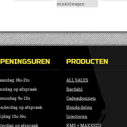
winkelwagen
OPENINGSUREN
PRODUCTEN
andag: 18u-21u
ALL SALES
nsdag: op afspraak
Bardahl
ensdag: 9u-12u
Cadeaubonnen
nderdag: op afspraak
Honda delen
ijdag: 13u-16u
Injectoren
terdag: op afspraak
KMS + MAXXECU