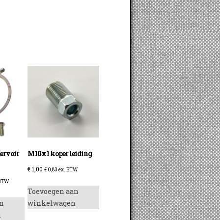
servoir
M10x1 koper leiding
€
1,00
€
0,83
ex. BTW
 BTW
Toevoegen aan
n
winkelwagen
n