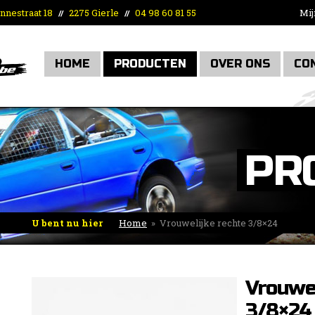
nnestraat 18
2275 Gierle
04 98 60 81 55
Mij
//
//
HOME
PRODUCTEN
OVER ONS
CO
PR
U bent nu hier
Home
»
Vrouwelijke rechte 3/8×24
Vrouwel
3/8×24