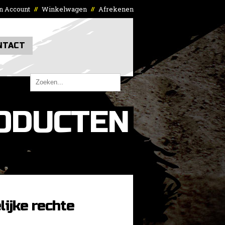
n Account
Winkelwagen
Afrekenen
//
//
NTACT
ODUCTEN
ijke rechte