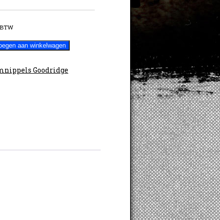
 BTW
oegen aan winkelwagen
nippels Goodridge