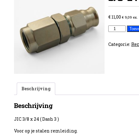
€
11,00
€
9,09
ex.
Vrouwelijke
Toev
rechte
3/8x24
Categorie:
Rem
aantal
Beschrijving
Beschrijving
JIC 3/8 x 24 ( Dash 3 )
Voor op je stalen remleiding.