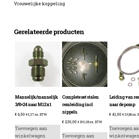
Vrouwelijke koppeling
Gerelateerde producten
enzine
Mannelijk/mannelijk
Complete set stalen
Leiding van re
3/8×24 naar M12x1
remleiding incl
naar de pomp
nippels.
€
6,50
€
41,00
€
5,37
ex. BTW
€
33,88
ex.
€
230,00
€
190,08
ex. BTW
Toevoegen aan
Toevoegen aa
winkelwagen
Toevoegen aan
winkelwage