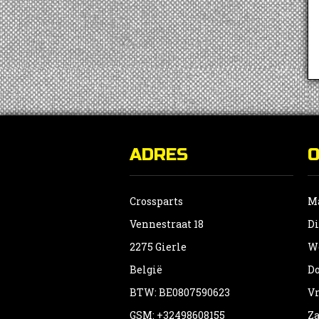
ADRES
Crossparts
Ma
Vennestraat 18
Di
2275 Gierle
Wo
België
Do
BTW: BE0807590623
Vr
GSM: +32498608155
Za