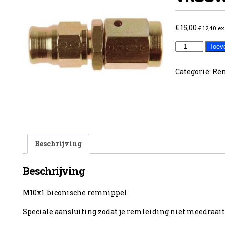
€
15,00
€
12,40
ex
REMNIPPEL
Toev
M10X1
VROUW
Categorie:
Rem
draaiend
aantal
Beschrijving
Beschrijving
M10x1 biconische remnippel.
Speciale aansluiting zodat je remleiding niet meedraait 