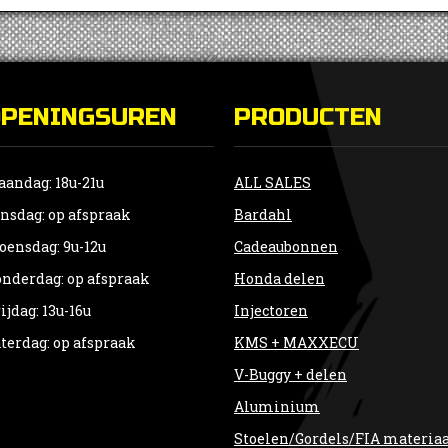
OPENINGSUREN
PRODUCTEN
andag: 18u-21u
ALL SALES
nsdag: op afspraak
Bardahl
ensdag: 9u-12u
Cadeaubonnen
nderdag: op afspraak
Honda delen
ijdag: 13u-16u
Injectoren
terdag: op afspraak
KMS + MAXXECU
V-Buggy + delen
Aluminium
Stoelen/Gordels/FIA materia