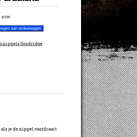
. BTW
oegen aan winkelwagen
nippels Goodridge
als je de nippel vastdraait