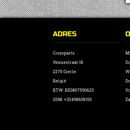
ADRES
Crossparts
Ma
Vennestraat 18
Di
2275 Gierle
Wo
België
Do
BTW: BE0807590623
Vr
GSM: +32498608155
Za