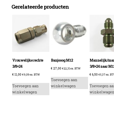
Gerelateerde producten
enzine
Vrouwelijke rechte
Banjooog M12
Mannelijk/man
3/8×24
3/8×24 naar M
€
27,00
€
22,31
ex. BTW
€
11,00
€
6,50
€
9,09
ex. BTW
€
5,37
ex. B
Toevoegen aan
Toevoegen aan
winkelwagen
Toevoegen aa
winkelwagen
winkelwage