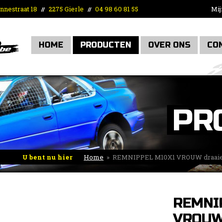
nnestraat 18
2275 Gierle
04 98 60 81 55
Mij
//
//
HOME
PRODUCTEN
OVER ONS
CO
PR
U bent nu hier
Home
»
REMNIPPEL M10X1 VROUW draai
REMNI
VROUW 