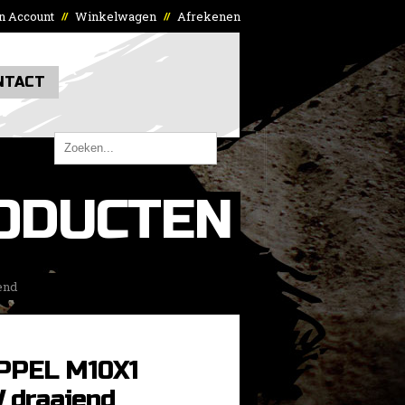
n Account
Winkelwagen
Afrekenen
//
//
NTACT
ODUCTEN
end
PPEL M10X1
draaiend