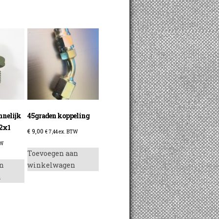
nelijk
45graden koppeling
12x1
€
9,00
€
7,44
ex. BTW
TW
Toevoegen aan
n
winkelwagen
n