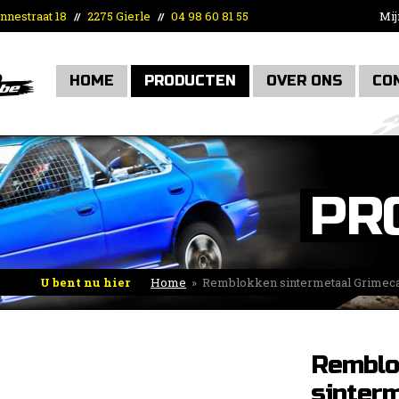
nnestraat 18
2275 Gierle
04 98 60 81 55
Mij
//
//
HOME
PRODUCTEN
OVER ONS
CO
PR
U bent nu hier
Home
»
Remblokken sintermetaal Grimeca
Remblo
sinter