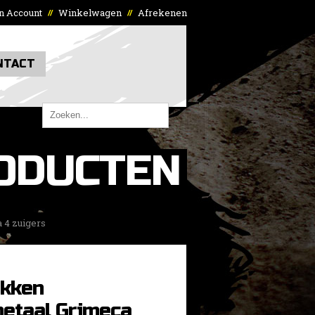
n Account
Winkelwagen
Afrekenen
//
//
NTACT
ODUCTEN
 4 zuigers
kken
metaal Grimeca