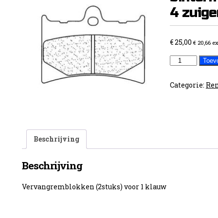
4 zuige
€
25,00
€
20,66
ex
Remblokken
Toev
sintermetaal
Grimeca
Categorie:
Re
4
zuigers
aantal
Beschrijving
Beschrijving
Vervangremblokken (2stuks) voor 1 klauw