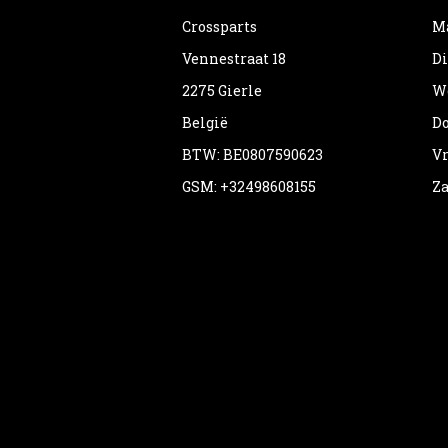
Crossparts
Ma
Vennestraat 18
Di
2275 Gierle
Wo
België
Do
BTW: BE0807590623
Vr
GSM: +32498608155
Za