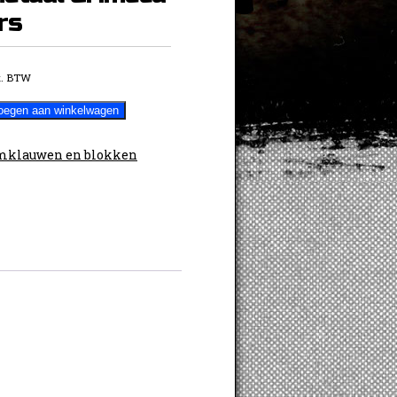
rs
. BTW
oegen aan winkelwagen
mklauwen en blokken