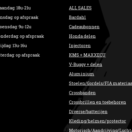
andag: 18u-21u
ALL SALES
nsdag: op afspraak
Bardahl
ensdag: 9u-12u
Cadeaubonnen
nderdag: op afspraak
Honda delen
ijdag: 13u-16u
Injectoren
terdag: op afspraak
KMS + MAXXECU
V-Buggy + delen
Aluminium
Stoelen/Gordels/FIA materia
Crossbanden
Crossbrillen en toebehoren
Diverse/batterijen
Kleding/helmen/protector
Motorisch/Aandrijving/Lucht