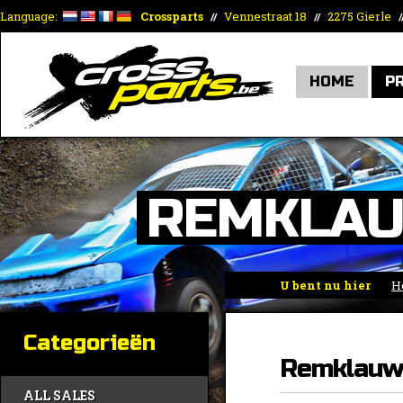
Language:
Crossparts
Vennestraat 18
2275 Gierle
//
//
/
HOME
P
REMKLAU
U bent nu hier
H
Categorieën
Remklauwe
ALL SALES