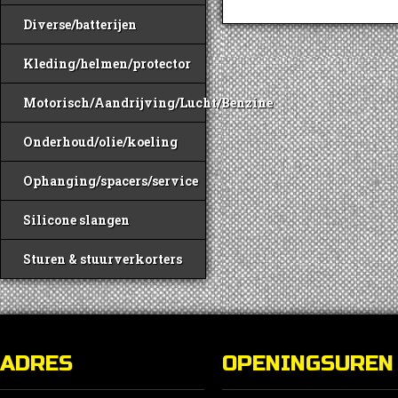
Diverse/batterijen
Kleding/helmen/protector
Motorisch/Aandrijving/Lucht/Benzine
Onderhoud/olie/koeling
Ophanging/spacers/service
Silicone slangen
Sturen & stuurverkorters
ADRES
OPENINGSUREN