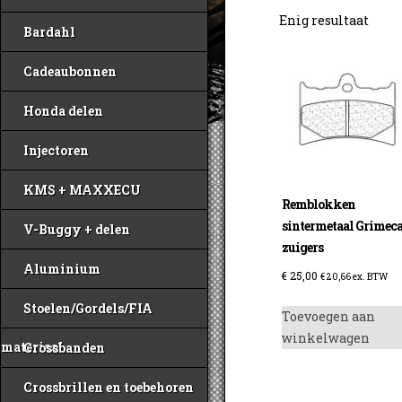
Enig resultaat
Bardahl
Cadeaubonnen
Honda delen
Injectoren
KMS + MAXXECU
Remblokken
sintermetaal Grimeca
V-Buggy + delen
zuigers
Aluminium
€
25,00
€
20,66
ex. BTW
Stoelen/Gordels/FIA
Toevoegen aan
winkelwagen
materiaal
Crossbanden
Crossbrillen en toebehoren