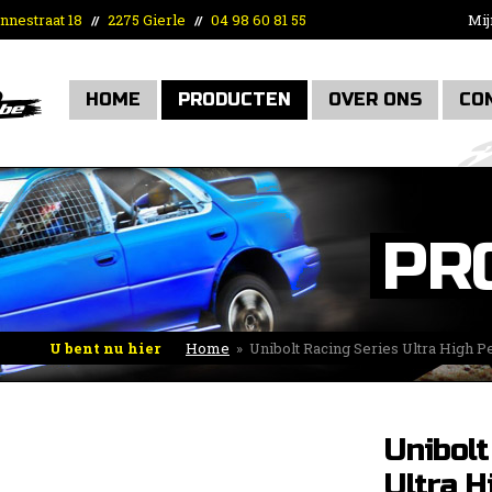
nnestraat 18
2275 Gierle
04 98 60 81 55
Mij
//
//
HOME
PRODUCTEN
OVER ONS
CO
PR
U bent nu hier
Home
»
Unibolt Racing Series Ultra High 
vrouwelijk M14x2
Unibolt
Ultra H