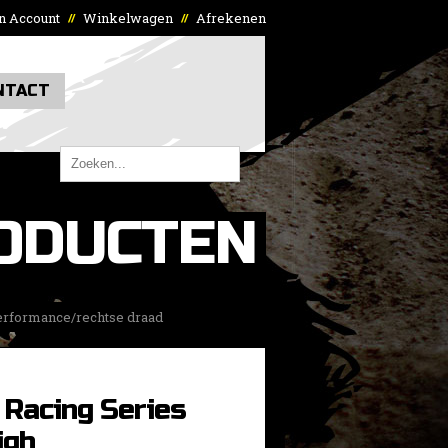
n Account
Winkelwagen
Afrekenen
//
//
NTACT
ODUCTEN
Performance/rechtse draad
 Racing Series
igh