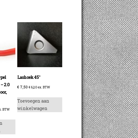
pel
Lashoek 45°
 – 2.0
€
7,50
€
6,20
ex. BTW
voor,
Toevoegen aan
winkelwagen
x. BTW
n
n