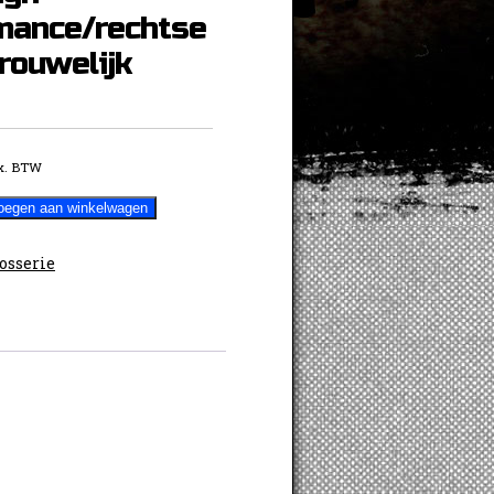
mance/rechtse
rouwelijk
x. BTW
oegen aan winkelwagen
osserie
rechtse