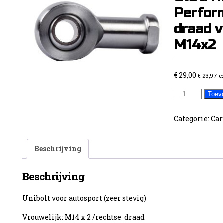
Perfor
draad v
M14x2
€
29,00
€
23,97
e
Unibolt
Toev
Racing
Series
Categorie:
Car
Ultra
High
Beschrijving
Performance/
draad
Beschrijving
vrouwelijk
M14x2
Unibolt voor autosport (zeer stevig)
aantal
Vrouwelijk: M14 x 2 /rechtse draad