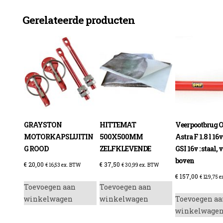
Gerelateerde producten
enzine
GRAYSTON
HITTEMAT
Veerpootbrug O
MOTORKAPSLUITIN
500X500MM
Astra F 1.8 l 16v
G ROOD
ZELFKLEVENDE
GSI 16v : staal, 
boven
€
20,00
€
37,50
€
16,53
ex. BTW
€
30,99
ex. BTW
€
157,00
€
129,75
e
Toevoegen aan
Toevoegen aan
winkelwagen
winkelwagen
Toevoegen aa
winkelwage