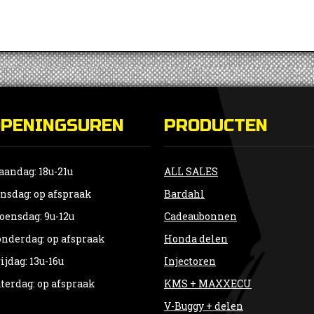
OPENINGSUREN
PRODUCTEN
andag: 18u-21u
ALL SALES
nsdag: op afspraak
Bardahl
ensdag: 9u-12u
Cadeaubonnen
nderdag: op afspraak
Honda delen
ijdag: 13u-16u
Injectoren
terdag: op afspraak
KMS + MAXXECU
V-Buggy + delen