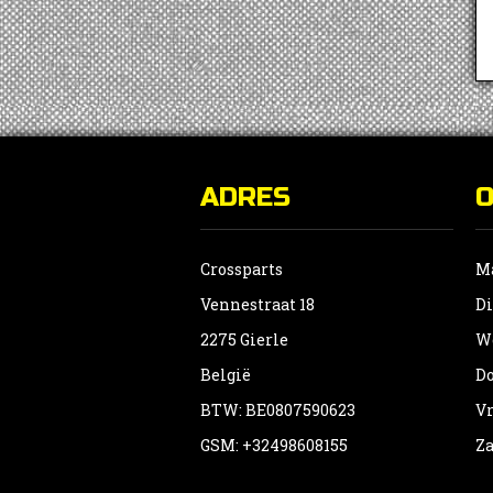
ADRES
Crossparts
Ma
Vennestraat 18
Di
2275 Gierle
Wo
België
Do
BTW: BE0807590623
Vr
GSM: +32498608155
Za