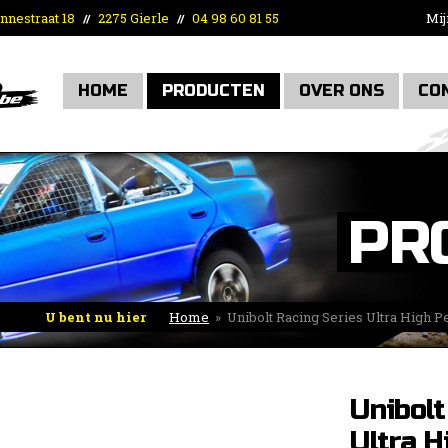
nnestraat 18
2275 Gierle
04 98 60 81 55
Mij
//
//
HOME
PRODUCTEN
OVER ONS
CO
PR
U bent nu hier
Home
»
Unibolt Racing Series Ultra High 
vrouwelijk
Unibolt
Ultra H