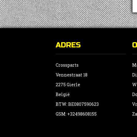
ADRES
Crossparts
Ma
Vennestraat 18
Di
2275 Gierle
Wo
België
Do
BTW: BE0807590623
Vr
GSM: +32498608155
Za