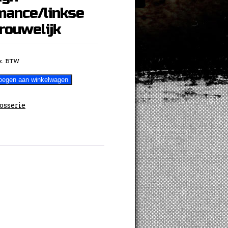
mance/linkse
rouwelijk
x. BTW
oegen aan winkelwagen
osserie
linkse