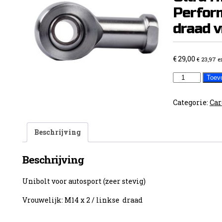
Perfor
draad v
€
29,00
€
23,97
e
Unibolt
Toev
Racing
Series
Categorie:
Car
Ultra
High
Beschrijving
Performance/
draad
Beschrijving
vrouwelijk
aantal
Unibolt voor autosport (zeer stevig)
Vrouwelijk: M14 x 2 / linkse draad