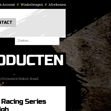
n Account
Winkelwagen
Afrekenen
//
//
NTACT
ODUCTEN
Performance/linkse draad
 Racing Series
igh