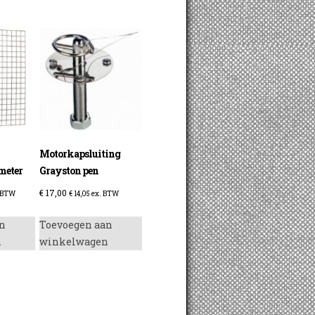
Motorkapsluiting
meter
Grayston pen
€
17,00
 BTW
€
14,05
ex. BTW
n
Toevoegen aan
n
winkelwagen