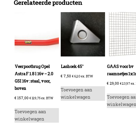
Gerelateerde producten
enzine
Veerpootbrug Opel
Lashoek 45°
GAAS voor bv
Astra F 1.8 l 16v – 2.0
raamnetjes 1x1
€
7,50
€
6,20
ex. BTW
GSI 16v : staal, voor,
€
29,00
€
23,97
ex.
boven
Toevoegen aan
winkelwagen
Toevoegen aa
€
157,00
€
129,75
ex. BTW
winkelwage
Toevoegen aan
winkelwagen