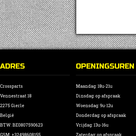
v
D
o
k
g
w
o
d
ADRES
OPENINGSUREN
p
Crossparts
Maandag: 18u-21u
Vennestraat 18
Dinsdag: op afspraak
2275 Gierle
Woensdag: 9u-12u
België
Donderdag: op afspraak
BTW: BE0807590623
Vrijdag: 13u-16u
GSM: +32498608155
Zaterdag: op afspraak