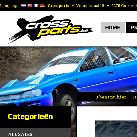
Language:
Crossparts
Vennestraat 18
2275 Gierle
//
//
/
HOME
P
U bent nu hier
H
auto’s)
Categorieën
ALL SALES