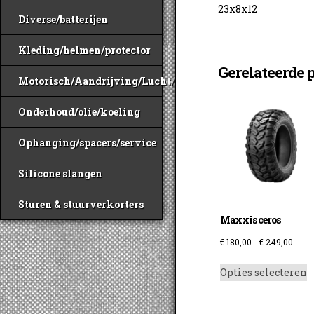
23x8x12
Diverse/batterijen
Kleding/helmen/protector
Gerelateerde 
Motorisch/Aandrijving/Lucht/Benzine
Onderhoud/olie/koeling
Ophanging/spacers/service
Silicone slangen
Sturen & stuurverkorters
Maxxis ceros
Prijs
€
180,00
-
€
249,00
€ 180
D
Opties selecteren
tot
p
€ 249
h
m