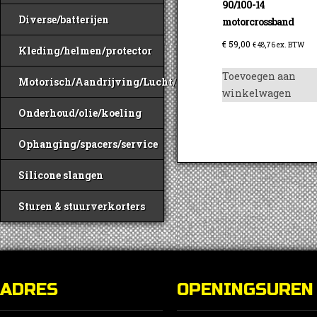
90/100-14
Diverse/batterijen
motorcrossband
€
59,00
€
48,76
ex. BTW
Kleding/helmen/protector
Toevoegen aan
Motorisch/Aandrijving/Lucht/Benzine
winkelwagen
Onderhoud/olie/koeling
Ophanging/spacers/service
Silicone slangen
Sturen & stuurverkorters
ADRES
OPENINGSUREN