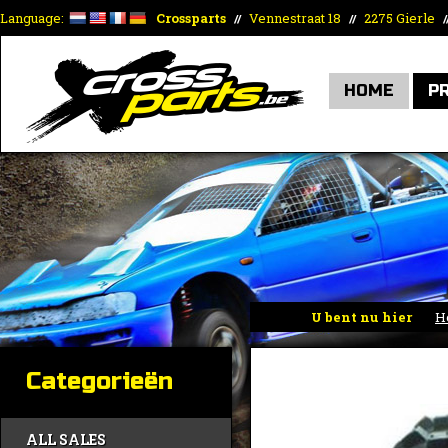
Language:
Crossparts
Vennestraat 18
2275 Gierle
//
//
/
HOME
P
U bent nu hier
H
Categorieën
ALL SALES