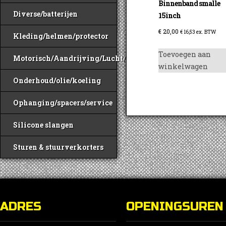
Binnenband smalle
Diverse/batterijen
15inch
€
20,00
€
16,53
ex. BTW
Kleding/helmen/protector
Toevoegen aan
Motorisch/Aandrijving/Lucht/Benzine
winkelwagen
Onderhoud/olie/koeling
Ophanging/spacers/service
Silicone slangen
Sturen & stuurverkorters
ADRES
OPENINGSUREN