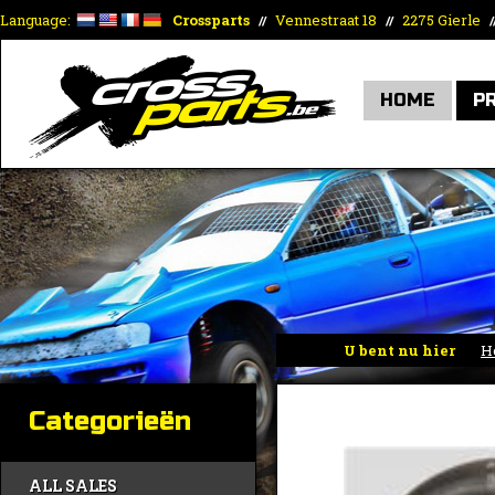
Language:
Crossparts
Vennestraat 18
2275 Gierle
//
//
/
HOME
P
U bent nu hier
H
Categorieën
ALL SALES