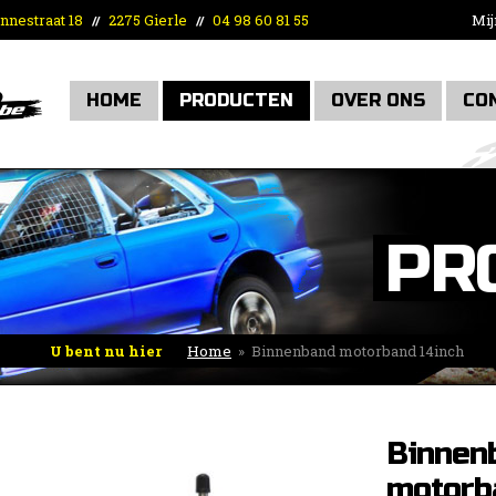
nnestraat 18
2275 Gierle
04 98 60 81 55
Mij
//
//
HOME
PRODUCTEN
OVER ONS
CO
PR
U bent nu hier
Home
»
Binnenband motorband 14inch
Binnen
motorb