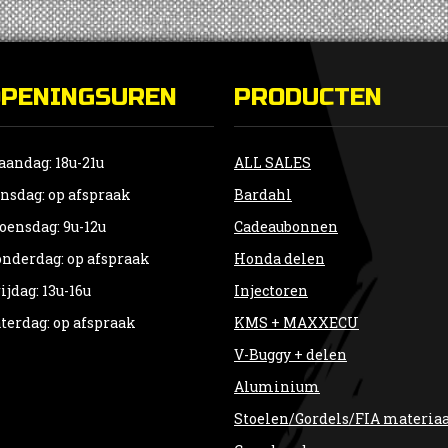
OPENINGSUREN
PRODUCTEN
andag: 18u-21u
ALL SALES
nsdag: op afspraak
Bardahl
ensdag: 9u-12u
Cadeaubonnen
nderdag: op afspraak
Honda delen
ijdag: 13u-16u
Injectoren
terdag: op afspraak
KMS + MAXXECU
V-Buggy + delen
Aluminium
Stoelen/Gordels/FIA materia