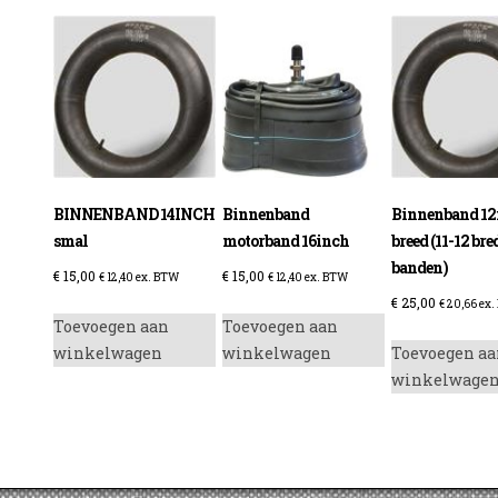
enzine
BINNENBAND 14INCH
Binnenband
Binnenband 12
smal
motorband 16inch
breed (11-12 bre
banden)
€
15,00
€
15,00
€
12,40
ex. BTW
€
12,40
ex. BTW
€
25,00
€
20,66
ex.
Toevoegen aan
Toevoegen aan
winkelwagen
winkelwagen
Toevoegen aa
winkelwage