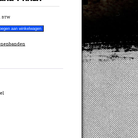
. BTW
oegen aan winkelwagen
nnenbanden
el