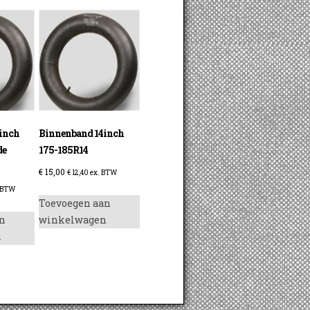
inch
Binnenband 14inch
de
175-185R14
€
15,00
€
12,40
ex. BTW
 BTW
Toevoegen aan
n
winkelwagen
n