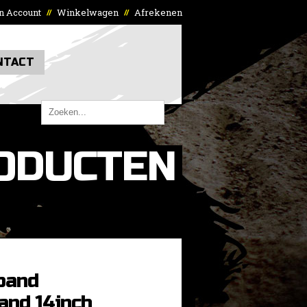
n Account
Winkelwagen
Afrekenen
//
//
NTACT
ODUCTEN
band
and 14inch