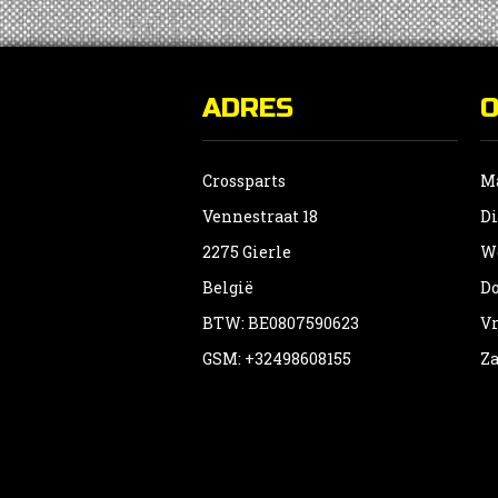
ADRES
Crossparts
Ma
Vennestraat 18
Di
2275 Gierle
Wo
België
Do
BTW: BE0807590623
Vr
GSM: +32498608155
Za