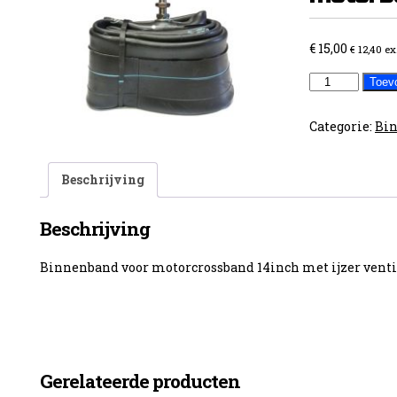
€
15,00
€
12,40
ex
Binnenband
Toev
motorband
14inch
Categorie:
Bi
aantal
Beschrijving
Beschrijving
Binnenband voor motorcrossband 14inch met ijzer venti
Gerelateerde producten