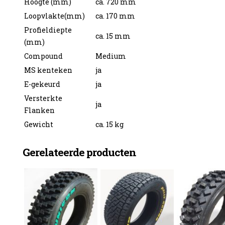
Hoogte (mm)
ca. 720 mm
Loopvlakte(mm)
ca. 170 mm
Profieldiepte
ca. 15 mm
(mm)
Compound
Medium
enzine
MS kenteken
ja
E-gekeurd
ja
Versterkte
ja
Flanken
Gewicht
ca. 15 kg
Gerelateerde producten