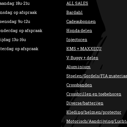
andag: 18u-21u
ALL SALES
nsdag: op afspraak
Bardahl
ensdag: 9u-12u
Cadeaubonnen
nderdag: op afspraak
Honda delen
ijdag: 13u-16u
Injectoren
terdag: op afspraak
KMS + MAXXECU
V-Buggy + delen
Aluminium
Stoelen/Gordels/FIA materia
Crossbanden
Crossbrillen en toebehoren
Diverse/batterijen
Kleding/helmen/protector
Motorisch/Aandrijving/Lucht