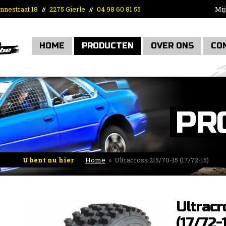
nnestraat 18
2275 Gierle
04 98 60 81 55
Mij
//
//
HOME
PRODUCTEN
OVER ONS
CO
PR
U bent nu hier
Home
»
Ultracross 215/70-15 (17/72-15)
Ultracr
(17/72-