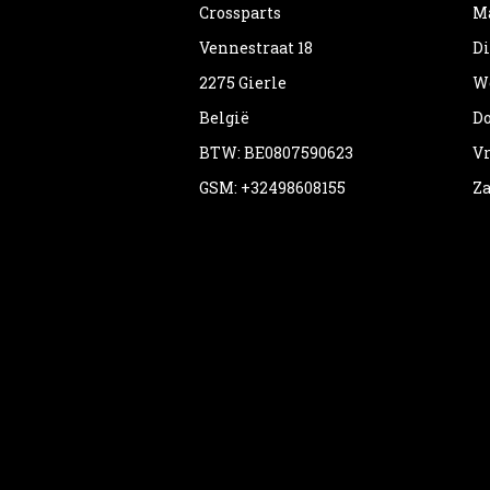
Crossparts
Ma
Vennestraat 18
Di
2275 Gierle
Wo
België
Do
BTW: BE0807590623
Vr
GSM: +32498608155
Za