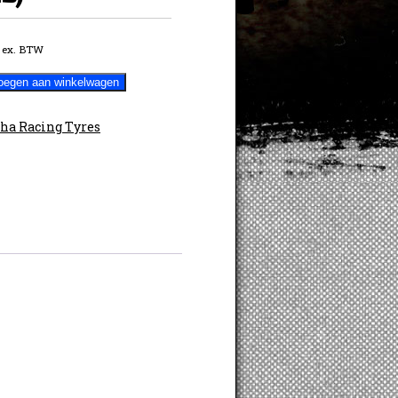
ex. BTW
oegen aan winkelwagen
ha Racing Tyres