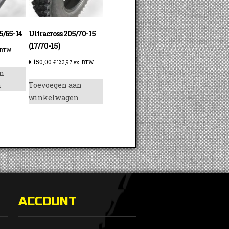
5/65-14
Ultracross 205/70-15
(17/70-15)
 BTW
€
150,00
€
123,97
ex. BTW
n
n
Toevoegen aan
winkelwagen
ACCOUNT