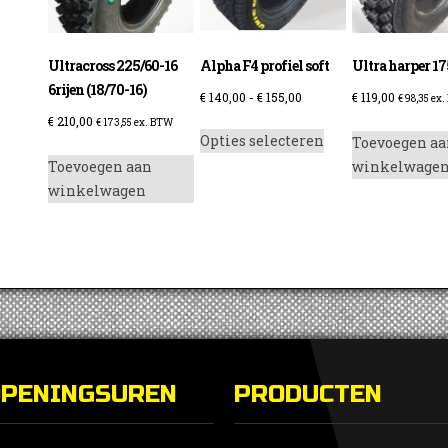
Ultracross 225/60-16
Alpha F4 profiel soft
Ultra harper 17
6rijen (18/70-16)
Prijsklasse:
€
140,00
-
€
155,00
€
119,00
€
98,35
ex.
€ 140,00
€
210,00
Dit
€
173,55
ex. BTW
Opties selecteren
Toevoegen aa
tot
product
Toevoegen aan
winkelwage
€ 155,00
heeft
winkelwagen
meerdere
variaties.
Deze
optie
kan
gekozen
worden
op
OPENINGSUREN
PRODUCTEN
de
productpagina