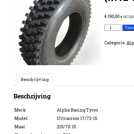
€
190,00
€
157,02
Ultracross
Toev
215/70-
15
Categorie:
Alp
(17/72-
15)
aantal
Beschrijving
Beschrijving
Merk
Alpha Racing Tyres
Model
Ultracross 17/72-15
Maat
215/70-15