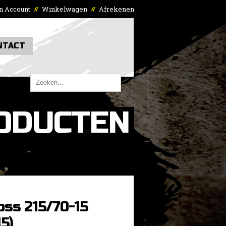
n Account
Winkelwagen
Afrekenen
//
//
NTACT
ODUCTEN
oss 215/70-15
15)