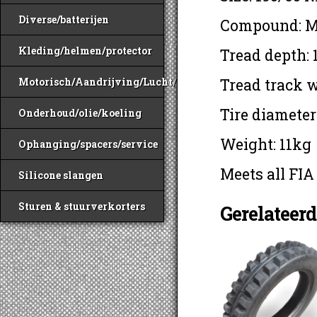
Diverse/batterijen
Compound: 
Kleding/helmen/protector
Tread depth:
Motorisch/Aandrijving/Lucht/Benzine
Tread track 
Tire diamete
Onderhoud/olie/koeling
Weight: 11kg
Ophanging/spacers/service
Meets all FIA
Silicone slangen
Sturen & stuurverkorters
Gerelateer