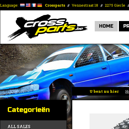
Language:
Crossparts
Vennestraat 18
2275 Gierle
//
//
/
HOME
P
U bent nu hier
H
Categorieën
ALL SALES