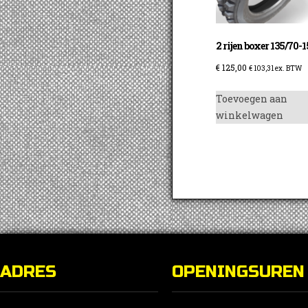
2 rijen boxer 135/70-1
€
125,00
€
103,31
ex. BTW
Toevoegen aan
winkelwagen
ADRES
OPENINGSUREN