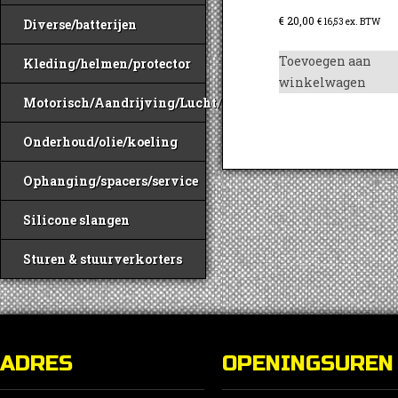
€
20,00
€
16,53
ex. BTW
Diverse/batterijen
Toevoegen aan
Kleding/helmen/protector
winkelwagen
Motorisch/Aandrijving/Lucht/Benzine
Onderhoud/olie/koeling
Ophanging/spacers/service
Silicone slangen
Sturen & stuurverkorters
ADRES
OPENINGSUREN