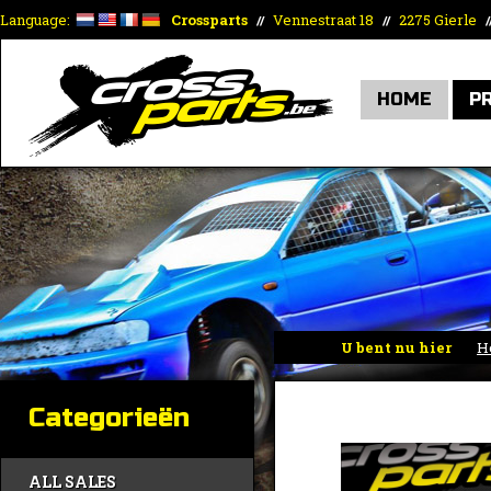
Language:
Crossparts
Vennestraat 18
2275 Gierle
//
//
/
HOME
P
U bent nu hier
H
Categorieën
ALL SALES