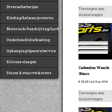
Diverse/batterijen
Toevoegen aan
winkelwagen
Kleding/helmen/protector
Motorisch/Aandrijving/Lucht/Benzine
Onderhoud/olie/koeling
Ophanging/spacers/service
Silicone slangen
Cadeaubon: Waarde
Sturen & stuurverkorters
30euro
€
30,00
€
24,79
ex. BTW
Toevoegen aan
winkelwagen