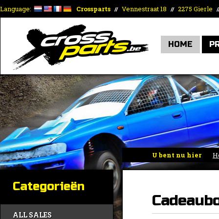
Language:
Crossparts
Vennestraat 18
2275 Gierle
//
//
/
HOME
P
U bent nu hier
H
Categorieën
Cadeaub
ALL SALES