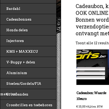
Cadeaubon, k
Bardahl
OOK ONLINE
Bonnen worden
Cadeaubonnen
verzendopties
Honda delen
ontvangt met 
Injectoren
Toont alle 12 resul
KMS + MAXXECU
V-Buggy + delen
Aluminium
Stoelen/Gordels/FIA
Cadeaubon: Waarde
materiaal
Crossbanden
10euro
Crossbrillen en toebehoren
€
10,00
€
8,26
ex. BTW