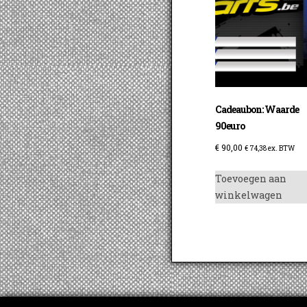
Cadeaubon: Waarde
90euro
€
90,00
€
74,38
ex. BTW
Toevoegen aan
winkelwagen