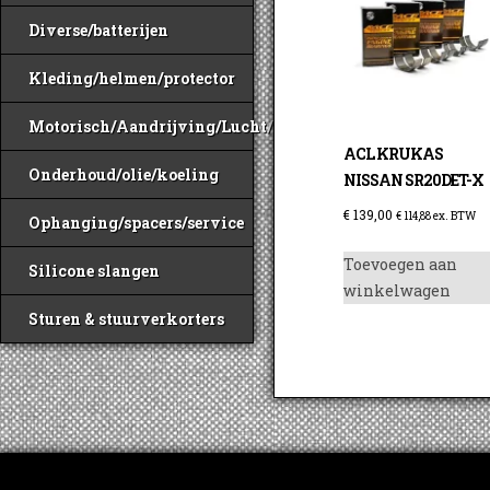
Diverse/batterijen
Kleding/helmen/protector
Motorisch/Aandrijving/Lucht/Benzine
ACL KRUKAS
Onderhoud/olie/koeling
NISSAN SR20DET-X
€
139,00
€
114,88
ex. BTW
Ophanging/spacers/service
Toevoegen aan
Silicone slangen
winkelwagen
Sturen & stuurverkorters