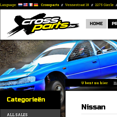
Language:
Crossparts
Vennestraat 18
2275 Gierle
//
//
/
HOME
P
U bent nu hier
H
Categorieën
Nissan
ALL SALES