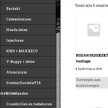
Toont alle 5 result
Bardahl
Cadeaubonnen
Honda delen
Injectoren
KMS + MAXXECU
NISSAN SR20DE/DE
trustlager
V-Buggy + delen
€
12,00
€
9,92
ex. BTW
Aluminium
Toevoegen aan
Stoelen/Gordels/FIA
winkelwagen
materiaal
Crossbanden
Crossbrillen en toebehoren