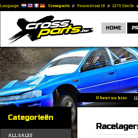
Language:
Crossparts
Vennestraat 18
2275 Gierle
//
//
/
HOME
P
U bent nu hier
H
Categorieën
Racelager
ALL SALES