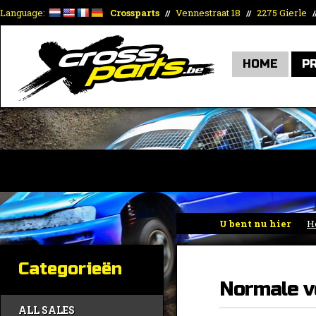
Language:
Crossparts
Vennestraat 18
2275 Gierle
//
//
/
HOME
P
VERS
U bent nu hier
H
Categorieën
Normale v
ALL SALES