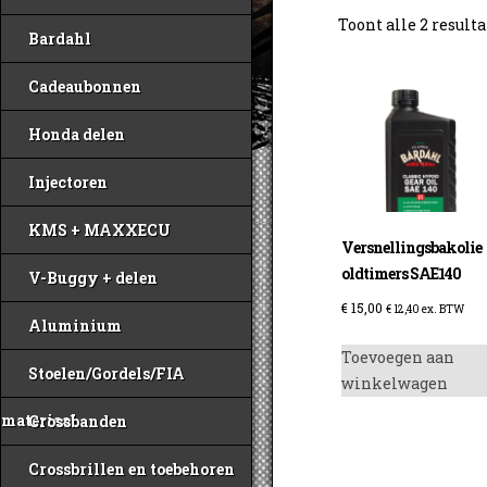
Toont alle 2 result
Bardahl
Cadeaubonnen
Honda delen
Injectoren
KMS + MAXXECU
Versnellingsbakolie
oldtimers SAE140
V-Buggy + delen
€
15,00
€
12,40
ex. BTW
Aluminium
Toevoegen aan
Stoelen/Gordels/FIA
winkelwagen
materiaal
Crossbanden
Crossbrillen en toebehoren