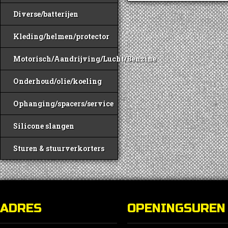
Diverse/batterijen
Kleding/helmen/protector
Motorisch/Aandrijving/Lucht/Benzine
Onderhoud/olie/koeling
Ophanging/spacers/service
Silicone slangen
Sturen & stuurverkorters
ADRES
OPENINGSUREN