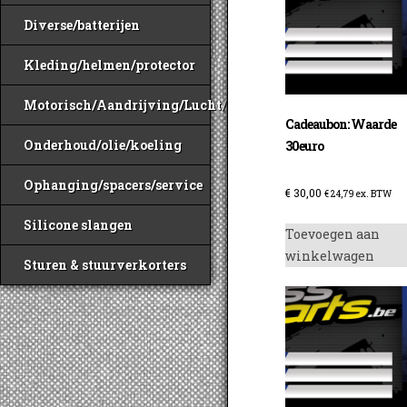
Diverse/batterijen
Kleding/helmen/protector
Motorisch/Aandrijving/Lucht/Benzine
Cadeaubon: Waarde
Onderhoud/olie/koeling
30euro
Ophanging/spacers/service
€
30,00
€
24,79
ex. BTW
Silicone slangen
Toevoegen aan
winkelwagen
Sturen & stuurverkorters