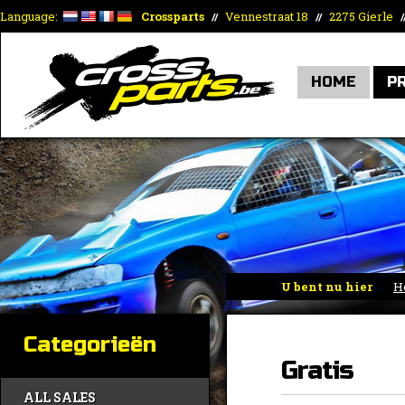
Language:
Crossparts
Vennestraat 18
2275 Gierle
//
//
/
HOME
P
U bent nu hier
H
Categorieën
Gratis
ALL SALES