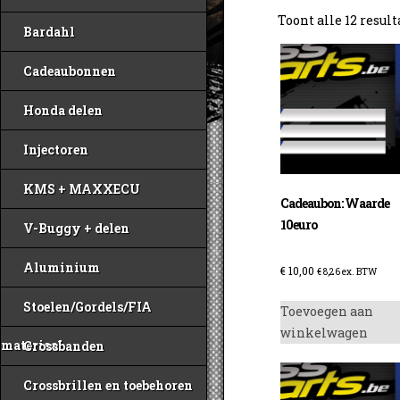
Toont alle 12 resul
Bardahl
Cadeaubonnen
Honda delen
Injectoren
KMS + MAXXECU
Cadeaubon: Waarde
10euro
V-Buggy + delen
Aluminium
€
10,00
€
8,26
ex. BTW
Stoelen/Gordels/FIA
Toevoegen aan
winkelwagen
materiaal
Crossbanden
Crossbrillen en toebehoren