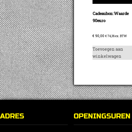
Cadeaubon: Waarde
90euro
€
90,00
€
74,38
ex. BTW
Toevoegen aan
winkelwagen
ADRES
OPENINGSUREN