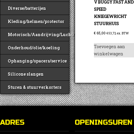
V BUGGY FAST AND
Diverse/batterijen
SPEED
KNIEGEWRICHT
Kleding/helmen/protector
STUURHUIS
€
65,00
€
53,72
ex. BTW
Motorisch/Aandrijving/Lucht/Benzine
Toevoegen aan
Onderhoud/olie/koeling
winkelwagen
Ophanging/spacers/service
Silicone slangen
Sturen & stuurverkorters
ADRES
OPENINGSUREN