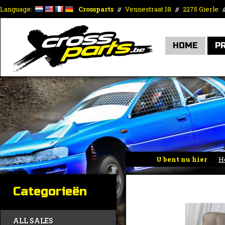
Language:
Crossparts
Vennestraat 18
2275 Gierle
//
//
/
HOME
P
U bent nu hier
H
Categorieën
ALL SALES