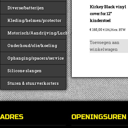
Kirkey Black vinyl
Diverse/batterijen
cover for 12″
kinderstoel
Kleding/helmen/protector
€
165,00
€
136,36
ex. BTW
Motorisch/Aandrijving/Lucht/Benzine
Toevoegen aan
Onderhoud/olie/koeling
winkelwagen
Ophanging/spacers/service
Silicone slangen
Sturen & stuurverkorters
ADRES
OPENINGSUREN