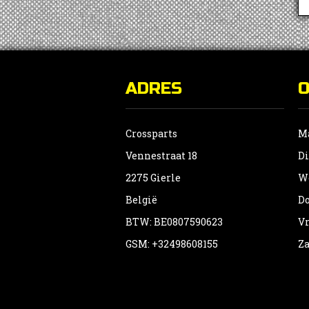
ADRES
Crossparts
Ma
Vennestraat 18
Di
2275 Gierle
Wo
België
Do
BTW: BE0807590623
Vr
GSM: +32498608155
Za