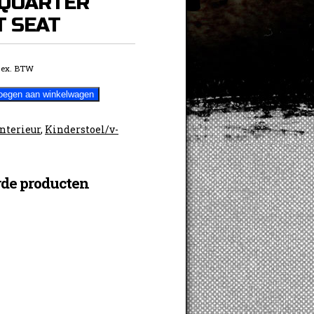
/QUARTER
T SEAT
ex. BTW
oegen aan winkelwagen
TER
Interieur
,
Kinderstoel/v-
rde producten