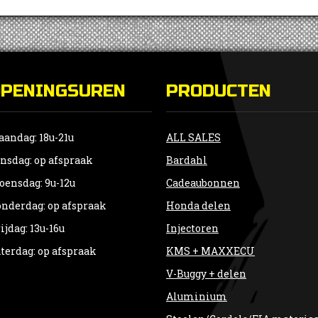
OPENINGSUREN
PRODUCTEN
andag: 18u-21u
ALL SALES
nsdag: op afspraak
Bardahl
ensdag: 9u-12u
Cadeaubonnen
nderdag: op afspraak
Honda delen
ijdag: 13u-16u
Injectoren
terdag: op afspraak
KMS + MAXXECU
V-Buggy + delen
Aluminium