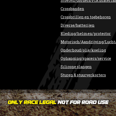
Stoelen/Gordels/FIA materia
Crossbanden
Crossbrillen en toebehoren
Diverse/batterijen
Kleding/helmen/protector
Motorisch/Aandrijving/Lucht
Onderhoud/olie/koeling
Ophanging/spacers/service
Silicone slangen
Sturen & stuurverkorters