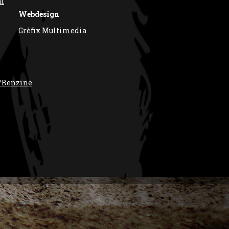
al
Webdesign
Grèfix Multimedia
/Benzine