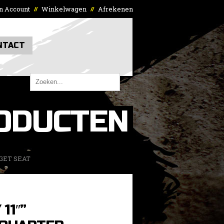
n Account
Winkelwagen
Afrekenen
//
//
NTACT
ODUCTEN
DGET SEAT
11″”