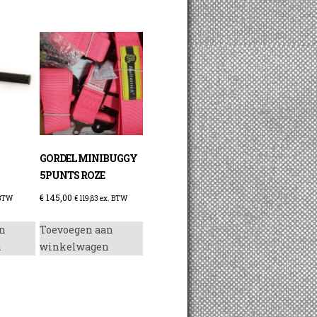
GORDEL MINIBUGGY
5PUNTS ROZE
€
145,00
 BTW
€
119,83
ex. BTW
n
Toevoegen aan
n
winkelwagen