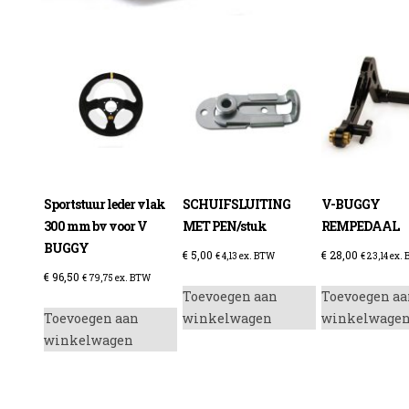
enzine
Sportstuur leder vlak
SCHUIFSLUITING
V-BUGGY
300 mm bv voor V
MET PEN/stuk
REMPEDAAL
BUGGY
€
5,00
€
28,00
€
4,13
ex. BTW
€
23,14
ex.
€
96,50
€
79,75
ex. BTW
Toevoegen aan
Toevoegen aa
Toevoegen aan
winkelwagen
winkelwage
winkelwagen