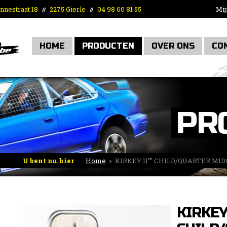
nnestraat 18
2275 Gierle
04 98 60 81 55
Mij
//
//
HOME
PRODUCTEN
OVER ONS
CO
PR
U bent nu hier
Home
»
KIRKEY 11″” CHILD/QUARTER MI
KIRKEY 